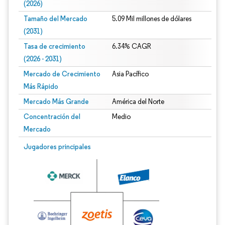
(2026)
Tamaño del Mercado
5.09 Mil millones de dólares
(2031)
Tasa de crecimiento
6.34% CAGR
(2026 - 2031)
Mercado de Crecimiento
Asia Pacífico
Más Rápido
Mercado Más Grande
América del Norte
Concentración del
Medio
Mercado
Imagen © Mordor Intelligence. El uso requiere atribución según CC BY 4.0.
Jugadores principales