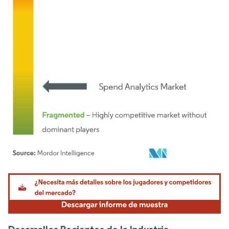
Imagen © Mordor Intelligence. El uso requiere atribución según CC BY 4.0.