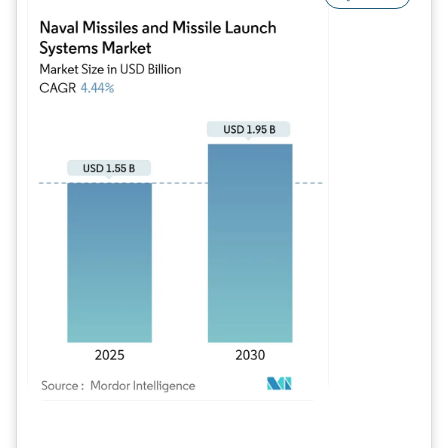
Imagen © Mordor Intelligence. El uso requiere atribución según CC BY 4.0.