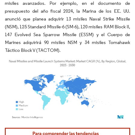
misiles avanzados. Por ejemplo, en el documento de
presupuesto del año fiscal 2024, la Marina de los EE. UU.
anunció que planea adquirir 13 misiles Naval Strike Missile
(NSM), 125 Standard Missile-6 (SM-6), 120 misiles RAM Block II,
147 Evolved Sea Sparrow Missile (ESSM) y el Cuerpo de
Marines adquirirá 90 misiles NSM y 34 misiles Tomahawk
Táctico Block V (TACTOM).
Imagen © Mordor Intelligence. El uso requiere atribución según CC BY 4.0.