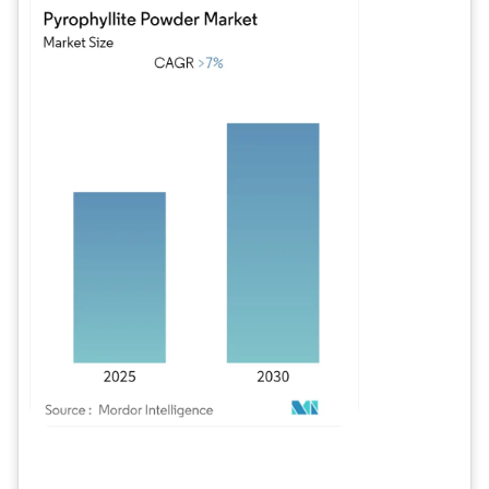
Imagen © Mordor Intelligence. El uso requiere atribución según CC BY 4.0.