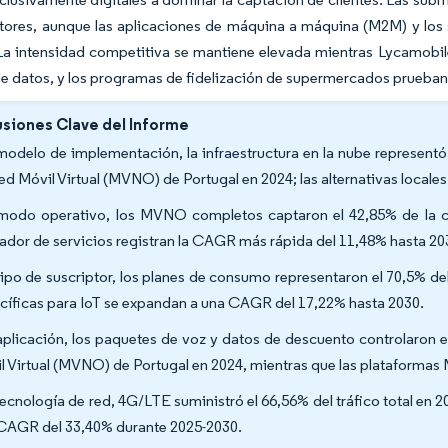
tores, aunque las aplicaciones de máquina a máquina (M2M) y los se
 La intensidad competitiva se mantiene elevada mientras Lycamob
e datos, y los programas de fidelización de supermercados prueban
siones Clave del Informe
modelo de implementación, la infraestructura en la nube represent
ed Móvil Virtual (MVNO) de Portugal en 2024; las alternativas local
modo operativo, los MVNO completos captaron el 42,85% de la c
ador de servicios registran la CAGR más rápida del 11,48% hasta 20
tipo de suscriptor, los planes de consumo representaron el 70,5% de
cíficas para IoT se expandan a una CAGR del 17,22% hasta 2030.
aplicación, los paquetes de voz y datos de descuento controlaron
l Virtual (MVNO) de Portugal en 2024, mientras que las plataforma
tecnología de red, 4G/LTE suministró el 66,56% del tráfico total en 2
CAGR del 33,40% durante 2025-2030.