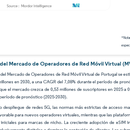
*Nota
espec
s del Mercado de Operadores de Red Móvil Virtual (M
del Mercado de Operadores de Red Móvil Virtual de Portugal se esti
llones en 2030, a una CAGR del 7,08% durante el período de pronó
que el mercado crezca de 0,53 millones de suscriptores en 2025 a 
 período de pronóstico (2025-2030).
uo despliegue de redes 5G, las normas más estrictas de acceso m
vorable para nuevos operadores virtuales, mientras que las platafor
 iniciales para marcas de nicho. La creciente adopción de eSIM im
clusivamente digitales a dominar la captación de clientes. Las sub