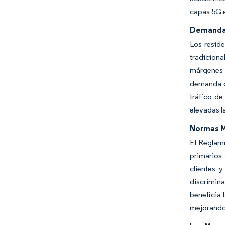
capas 5G e
Demanda 
Los reside
tradiciona
márgenes 
demanda de
tráfico de
elevadas l
Normas M
El Reglam
primarios 
clientes 
discrimin
beneficia 
mejorando 