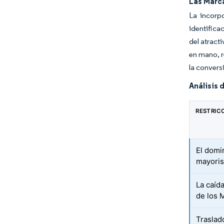
Las Marca
La incorpo
identifica
del atract
en mano, r
la convers
Análisis 
RESTRIC
El domi
mayoris
La caíd
de los
Traslad