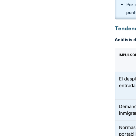
Por 
punt
Tendenc
Análisis 
IMPULSO
El desp
entrad
Demanda
inmigra
Normas 
portab