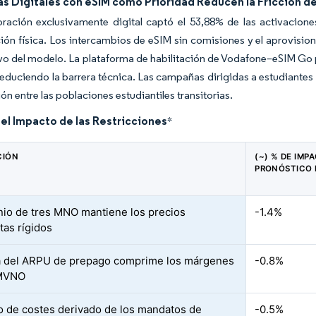
s Digitales con eSIM como Prioridad Reducen la Fricción d
ración exclusivamente digital captó el 53,88% de las activacione
ción física. Los intercambios de eSIM sin comisiones y el aprovis
ivo del modelo. La plataforma de habilitación de Vodafone–eSIM Go 
educiendo la barrera técnica. Las campañas dirigidas a estudiante
ión entre las poblaciones estudiantiles transitorias.
del Impacto de las Restricciones
*
CIÓN
(~) % DE IMP
PRONÓSTICO 
nio de tres MNO mantiene los precios
-1.4%
tas rígidos
a del ARPU de prepago comprime los márgenes
-0.8%
 MVNO
o de costes derivado de los mandatos de
-0.5%