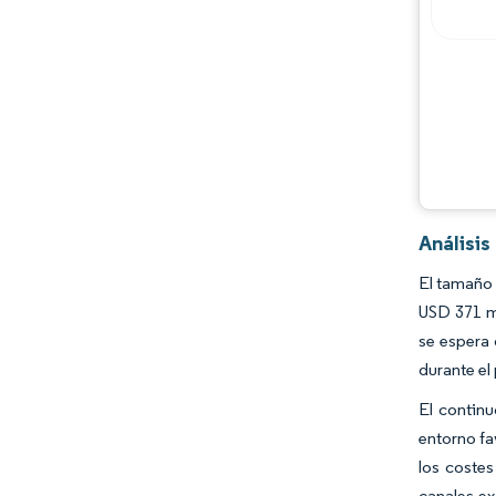
Análisi
El tamaño 
USD 371 mi
se espera 
durante el
El contin
entorno fa
los costes
canales ex