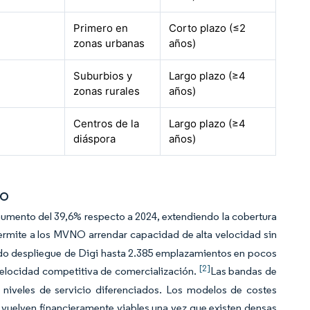
Primero en
Corto plazo (≤2
zonas urbanas
años)
Suburbios y
Largo plazo (≥4
zonas rurales
años)
Centros de la
Largo plazo (≥4
diáspora
años)
NO
 aumento del 39,6% respecto a 2024, extendiendo la cobertura
rmite a los MVNO arrendar capacidad de alta velocidad sin
ápido despliegue de Digi hasta 2.385 emplazamientos en pocos
[2]
velocidad competitiva de comercialización.
Las bandas de
iveles de servicio diferenciados. Los modelos de costes
vuelven financieramente viables una vez que existen densas