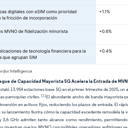
cas digitales con eSIM como prioridad
+1.1%
 la fricción de incorporación
s MVNO de fidelización minorista
+0.6%
licaciones de tecnología financiera para la
+0.4%
a que agrupan SIM
rdor Intelligence
iegue de Capacidad Mayorista 5G Acelera la Entrada de MV
nstaló 13.954 estaciones base 5G en el primer trimestre de 2025, un
[1]
las parroquias civiles.
El abundante ancho de banda mayorista pe
inversión en activos fijos, reduciendo los plazos de entrada. El r
 su lanzamiento ilustra cómo la capacidad excedente remodela la 
 3,6 GHz admiten tanto alcance como rendimiento, permitiendo n
s muestran que los MVNO con múltiples operadores anfitriones se 