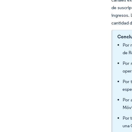
de suscrip
ingresos.
cantidad d
Conclu
Por 
de R
Por 
oper
Por 
espe
Por 
Móvi
Por 
una 