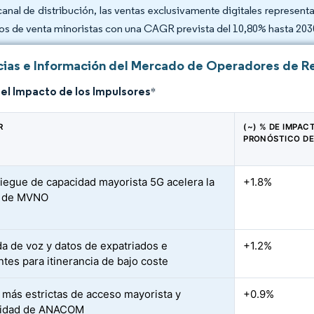
canal de distribución, las ventas exclusivamente digitales represen
os de venta minoristas con una CAGR prevista del 10,80% hasta 203
ias e Información del Mercado de Operadores de Re
del Impacto de los Impulsores
*
R
(~) % DE IMPAC
PRONÓSTICO DE
liegue de capacidad mayorista 5G acelera la
+1.8%
a de MVNO
 de voz y datos de expatriados e
+1.2%
ntes para itinerancia de bajo coste
más estrictas de acceso mayorista y
+0.9%
ilidad de ANACOM