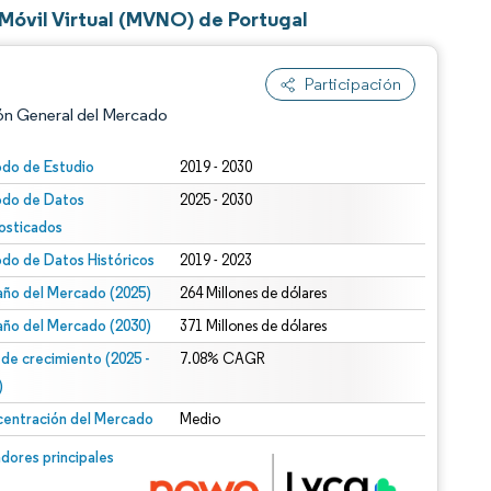
óvil Virtual (MVNO) de Portugal
Participación
ón General del Mercado
odo de Estudio
2019 - 2030
odo de Datos
2025 - 2030
osticados
odo de Datos Históricos
2019 - 2023
ño del Mercado (2025)
264 Millones de dólares
ño del Mercado (2030)
371 Millones de dólares
n según CC BY 4.0.
 de crecimiento (2025 -
7.08% CAGR
)
entración del Mercado
Medio
n © Mordor Intelligence. El uso requiere atribución según CC BY 4.0.
dores principales