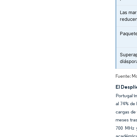
Las mar
reducen
Paquete
Superap
diáspor
Fuente: Mo
El Despl
Portugal i
al 74% de 
cargas de 
meses tras
700 MHz y
académico