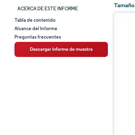
Tamaño 
ACERCA DE ESTE INFORME
Tabla de contenido
Tamaño y cuota de mercado
Alcance del Informe
Preguntas frecuentes
Análisis de mercado
Tendencias e ideas
Análisis de segmentos
Análisis geográfico
Panorama competitivo
Jugadores principales
Desarrollos de la industria