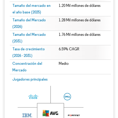
Tamaño del mercado en
1.20 Mil millones de dólares
el año base (2025)
Tamaño del Mercado
1.28 Mil millones de dólares
(2026)
Tamaño del Mercado
1.76 Mil millones de dólares
(2031)
Tasa de crecimiento
6.59% CAGR
(2026 - 2031)
Concentración del
Medio
Mercado
Imagen © Mordor Intelligence. El uso requiere atribución según CC BY 4.0.
Jugadores principales