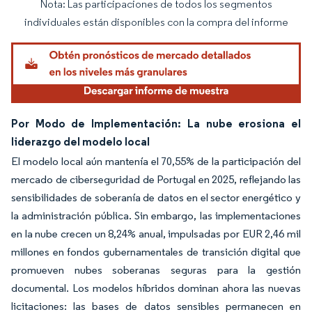
Nota: Las participaciones de todos los segmentos
Imagen © Mordor Intelligence. El uso requiere atribución según CC BY 4.0.
individuales están disponibles con la compra del informe
Por Modo de Implementación: La nube erosiona el
liderazgo del modelo local
El modelo local aún mantenía el 70,55% de la participación del
mercado de ciberseguridad de Portugal en 2025, reflejando las
sensibilidades de soberanía de datos en el sector energético y
la administración pública. Sin embargo, las implementaciones
en la nube crecen un 8,24% anual, impulsadas por EUR 2,46 mil
millones en fondos gubernamentales de transición digital que
promueven nubes soberanas seguras para la gestión
documental. Los modelos híbridos dominan ahora las nuevas
licitaciones: las bases de datos sensibles permanecen en