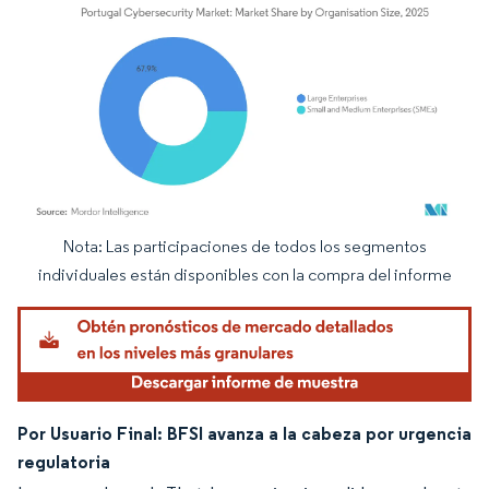
Nota: Las participaciones de todos los segmentos
Imagen © Mordor Intelligence. El uso requiere atribución según CC BY 4.0.
individuales están disponibles con la compra del informe
Por Usuario Final: BFSI avanza a la cabeza por urgencia
regulatoria