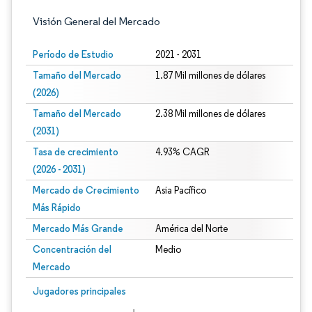
Visión General del Mercado
Período de Estudio
2021 - 2031
Tamaño del Mercado
1.87 Mil millones de dólares
(2026)
Tamaño del Mercado
2.38 Mil millones de dólares
(2031)
Tasa de crecimiento
4.93% CAGR
(2026 - 2031)
Mercado de Crecimiento
Asia Pacífico
Más Rápido
Mercado Más Grande
América del Norte
Concentración del
Medio
Mercado
Imagen © Mordor Intelligence. El uso requiere atribución según CC BY 4.0.
Jugadores principales