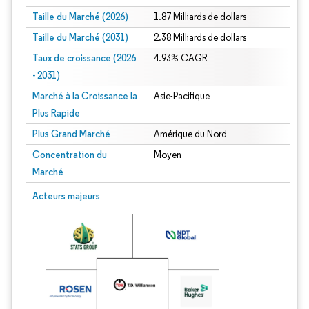
Taille du Marché (2026)
1.87 Milliards de dollars
Taille du Marché (2031)
2.38 Milliards de dollars
Taux de croissance (2026
4.93% CAGR
- 2031)
Marché à la Croissance la
Asie-Pacifique
Plus Rapide
Plus Grand Marché
Amérique du Nord
Concentration du
Moyen
Marché
Image © Mordor Intelligence. La réutilisation nécessite une attribution sous CC 
Acteurs majeurs