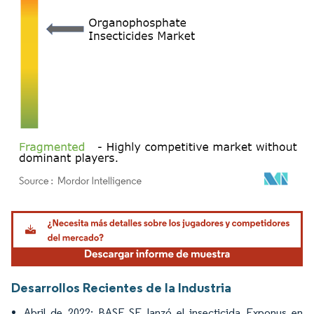
Imagen © Mordor Intelligence. El uso requiere atribución según CC BY 4.0.
Desarrollos Recientes de la Industria
Abril de 2022: BASF SE lanzó el insecticida Exponus en