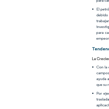
para ca
El petr
debido 
trabaja
investi
para ca
empeora
Tendenc
La Crecie
Con la 
campos 
ayuda a
que su 
Por eje
traslad
aplicac