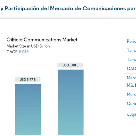
y Participación del Mercado de Comunicaciones pa
Perí
Tama
Tama
CAGR
Merc
Más 
Merc
Conc
Juga