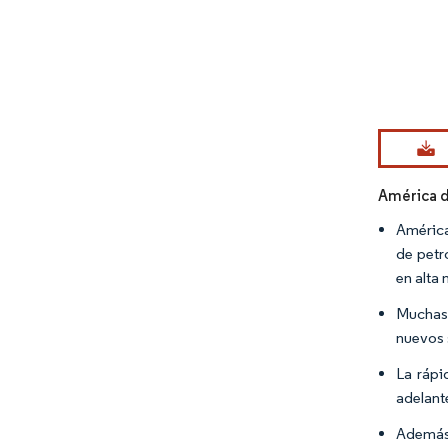
Imagen © Mo
América d
América
de petr
en alta 
Muchas 
nuevos 
La rápi
adelant
Además,