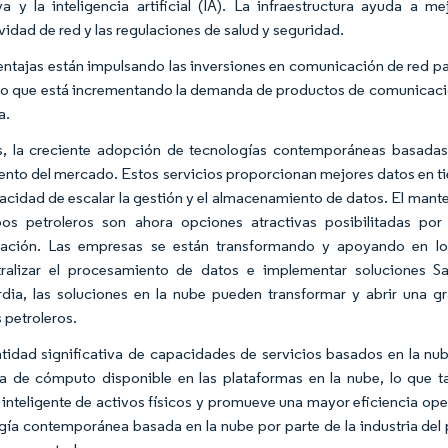
va y la inteligencia artificial (IA). La infraestructura ayuda a m
vidad de red y las regulaciones de salud y seguridad.
entajas están impulsando las inversiones en comunicación de red p
, lo que está incrementando la demanda de productos de comunicacio
a.
 la creciente adopción de tecnologías contemporáneas basadas en
ento del mercado. Estos servicios proporcionan mejores datos en tie
pacidad de escalar la gestión y el almacenamiento de datos. El man
os petroleros son ahora opciones atractivas posibilitadas por
ción. Las empresas se están transformando y apoyando en los 
tralizar el procesamiento de datos e implementar soluciones S
dia, las soluciones en la nube pueden transformar y abrir una 
petroleros.
tidad significativa de capacidades de servicios basados en la nube
a de cómputo disponible en las plataformas en la nube, lo que 
 inteligente de activos físicos y promueve una mayor eficiencia oper
gía contemporánea basada en la nube por parte de la industria del