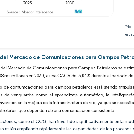
Imagen © Mordor Intelligence. El uso requiere atribución según CC BY 4.0.
*Nota
espec
s del Mercado de Comunicaciones para Campos Petrol
 del Mercado de Comunicaciones para Campos Petroleros se estima 
08 mil millones en 2030, a una CAGR del 5,04% durante el período de
o de comunicaciones para campos petroleros está siendo impulsad
s de vanguardia como el aprendizaje automático, la inteligencia a
inversión en la mejora de la infraestructura de red, ya que se necesit
troleros, que dependen de una comunicación consistente.
naciones, como el CCG, han invertido significativamente en la mod
s están ampliando rápidamente las capacidades de los procesos de