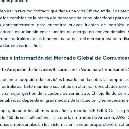
mpos petroleros.
óleo es un recurso limitado que tiene una vida útil reducida. Los pre
a los cambios en la oferta y la demanda de comunicaciones para ca
n constantemente para encontrar nuevas fuentes de petróleo e 
gadores estudian sin cesar fuentes de energía no convencionales.
mpos petroleros y las tendencias futuras del mercado estaban dis
 durante varios años.
ias e Información del Mercado Global de Comunica
nte Adopción de Servicios Basados en la Nube para Impulsar el
creciente adopción de servicios basados en la nube, las empresas 
petroleros. Esto mantiene sus sitios en alta mar conectados con el 
 una mejor gestión de la cadena de suministro. El flujo fluido de m
rentabilidad depende en gran medida de la rotación, y es necesario ev
mplo, durante los últimos dos años y medio, GE Oil & Gas, el p
ado 350 de sus aplicaciones a la oferta en la nube de Amazon, AWS. 
iones empresariales en los sistemas en la nube proporcionó un aho