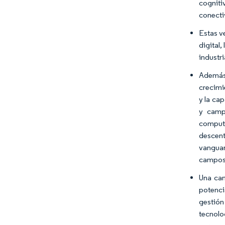
cogniti
conecti
Estas v
digital
industri
Además,
crecimi
y la ca
y camp
computa
descen
vanguar
campos 
Una can
potenci
gestión
tecnolo