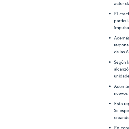
actor c
El crec
particu
impulsa
Además,
regiona
de las 
Según l
alcanzó
unidade
Además,
nuevos 
Esto re
Se espe
creando
En conc