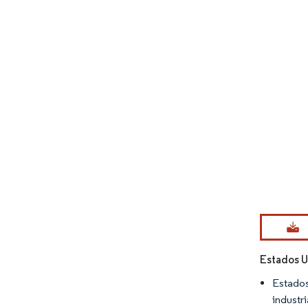
Imagen © Mo
Estados U
Estados
industr