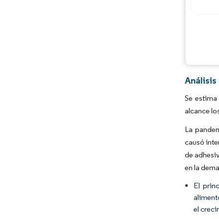
Análisi
Se estima
alcance lo
La pandem
causó inte
de adhesiv
en la dema
El prin
aliment
el crec