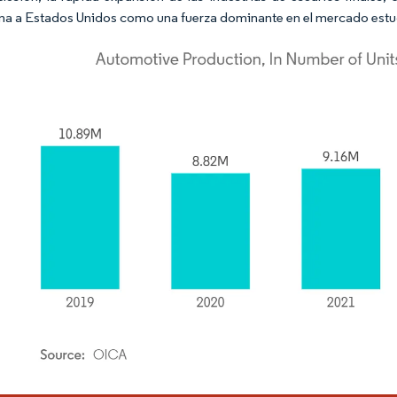
na a Estados Unidos como una fuerza dominante en el mercado estud
rdor Intelligence. El uso requiere atribución según CC BY 4.0.