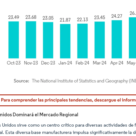
rdor Intelligence. El uso requiere atribución según CC BY 4.0.
nidos Dominará el Mercado Regional
 Unidos sirve como un centro crítico para diversas actividades de f
ial. Esta diversa base manufacturera impulsa significativamente la