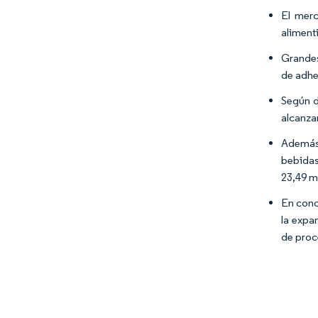
El merc
aliment
Grandes
de adhe
Según d
alcanza
Además,
bebidas
23,49 m
En conc
la expa
de proc