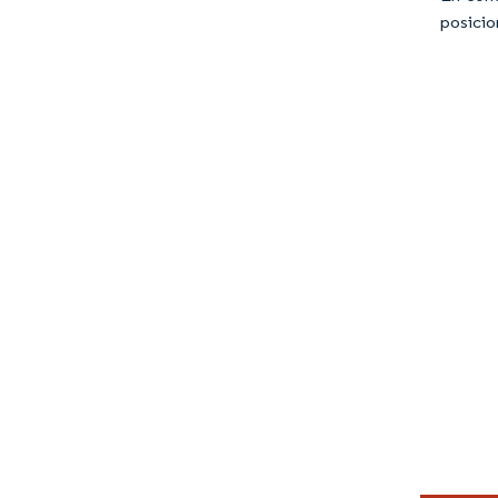
posicio
Imagen © Mo