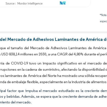
Imagen © Mordor Intelligence. El uso requiere atribución según CC BY 4.0.
*Nota
espec
s del Mercado de Adhesivos Laminantes de América de
 que el tamaño del Mercado de Adhesivos Laminantes de América d
s USD 838,14 millones en 2030, a una CAGR del 4,80% durante el per
ia de COVID-19 tuvo un impacto significativo en el mercado de
rrupciones en la cadena de suministro, afectando la disponibilidad
os laminantes de América del Norte ha mostrado una sólida recuper
nda de embalaje flexible, especialmente en la industria de alimentos
cipal factor que impulsa el mercado estudiado es la creciente de
os y bebidas. Además, se espera que la creciente demanda de adhesi
imiento del mercado.