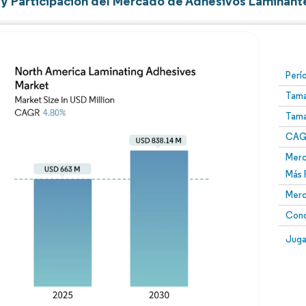
y Participación del Mercado de Adhesivos Laminant
Perí
Tama
Tama
CAGR
Merc
Más 
Merc
Conc
Juga