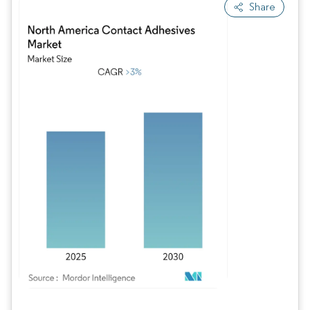
Share
Imagen © Mordor Intelligence. El uso requiere atribución según CC BY 4.0.