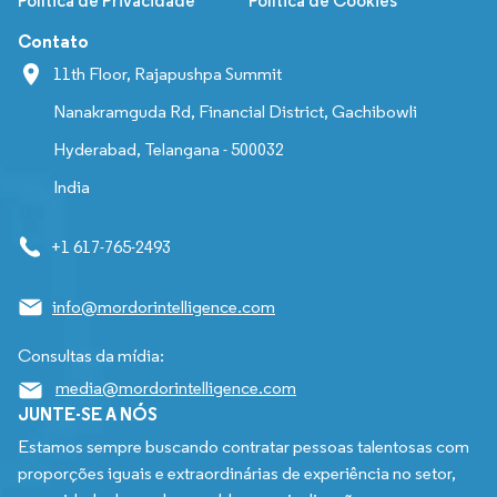
Política de Privacidade
Política de Cookies
Contato
11th Floor, Rajapushpa Summit
Nanakramguda Rd, Financial District, Gachibowli
Hyderabad, Telangana - 500032
India
+1 617-765-2493
info@mordorintelligence.com
Consultas da mídia:
media@mordorintelligence.com
JUNTE-SE A NÓS
Estamos sempre buscando contratar pessoas talentosas com
proporções iguais e extraordinárias de experiência no setor,