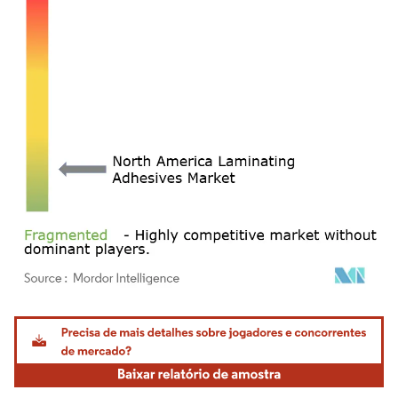
Imagem © Mordor Intelligence. O reuso requer atribuição conforme CC BY 4.0.