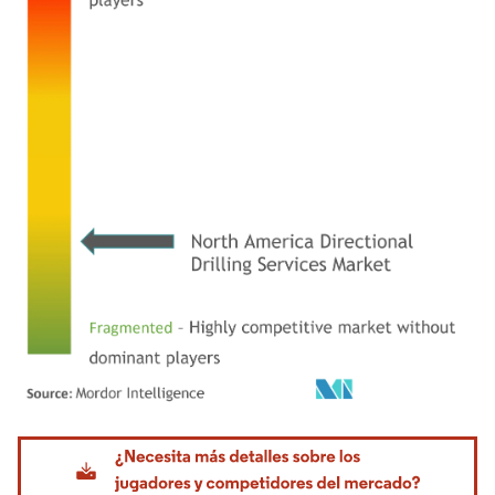
Imagen © Mordor Intelligence. El uso requiere atribución según CC BY 4.0.