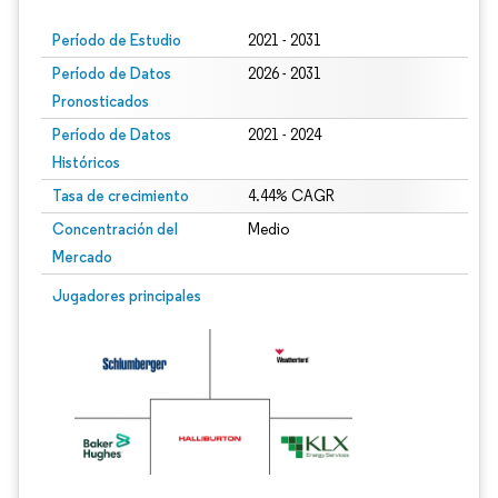
Período de Estudio
2021 - 2031
Período de Datos
2026 - 2031
Pronosticados
Período de Datos
2021 - 2024
Históricos
Tasa de crecimiento
4.44% CAGR
Concentración del
Medio
Mercado
Imagen © Mordor Intelligence. El uso requiere atribución según CC BY 4.0.
Jugadores principales