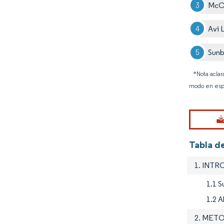
McCa
Avi 
Sunb
*Nota aclar
modo en esp
Tabla de
1. INT
1.1 S
1.2 A
2. MET