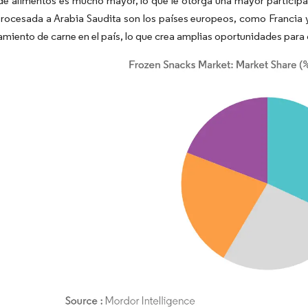
e alimentos es mucho mayor, lo que le otorga una mayor participa
rocesada a Arabia Saudita son los países europeos, como Francia y 
miento de carne en el país, lo que crea amplias oportunidades para 