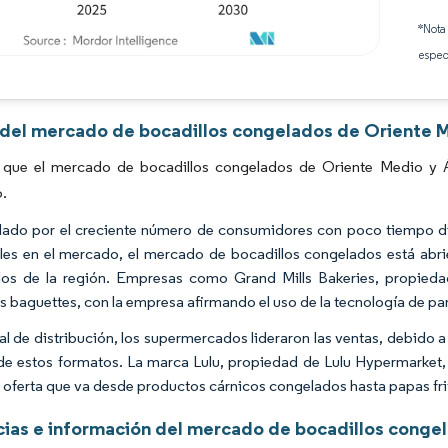
*Nota
espec
Imagen © Mordor Intelligence. El uso requiere atribución según CC BY 4.0.
s del mercado de bocadillos congelados de Oriente M
 que el mercado de bocadillos congelados de Oriente Medio y Á
o.
ado por el creciente número de consumidores con poco tiempo disp
les en el mercado, el mercado de bocadillos congelados está abri
los de la región. Empresas como Grand Mills Bakeries, propied
as baguettes, con la empresa afirmando el uso de la tecnología de
al de distribución, los supermercados lideraron las ventas, debido 
de estos formatos. La marca Lulu, propiedad de Lulu Hypermarket,
 oferta que va desde productos cárnicos congelados hasta papas frit
ias e información del mercado de bocadillos congel