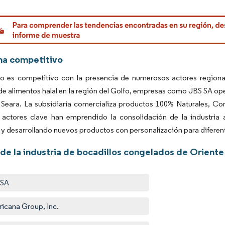
rdor Intelligence. El uso requiere atribución según CC BY 4.0.
a competitivo
o es competitivo con la presencia de numerosos actores regionale
 alimentos halal en la región del Golfo, empresas como JBS SA oper
Seara. La subsidiaria comercializa productos 100% Naturales, Cor
s actores clave han emprendido la consolidación de la industria
 y desarrollando nuevos productos con personalización para diferente
de la industria de bocadillos congelados de Oriente
 SA
icana Group, Inc.