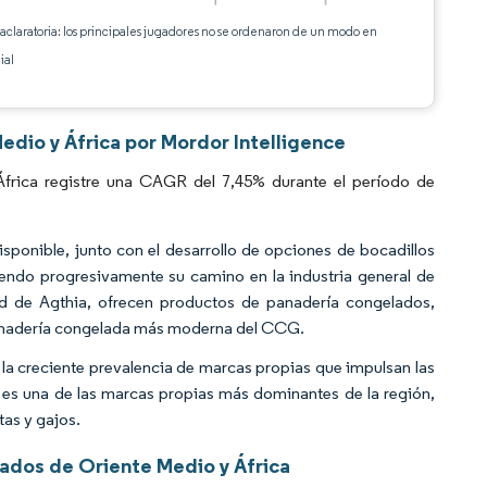
 aclaratoria: los principales jugadores no se ordenaron de un modo en
ial
edio y África por Mordor Intelligence
frica registre una CAGR del 7,45% durante el período de
onible, junto con el desarrollo de opciones de bocadillos
endo progresivamente su camino en la industria general de
ad de Agthia, ofrecen productos de panadería congelados,
 panadería congelada más moderna del CCG.
a la creciente prevalencia de marcas propias que impulsan las
 es una de las marcas propias más dominantes de la región,
as y gajos.
ados de Oriente Medio y África