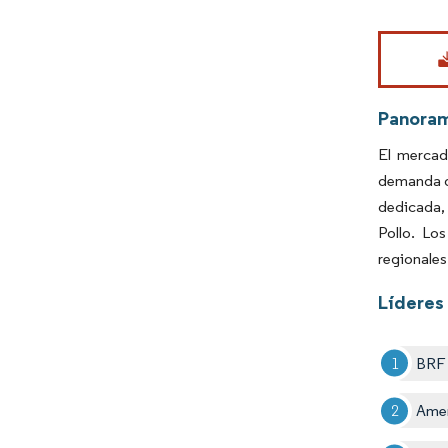
Imagen © Mo
Panoram
El mercad
demanda de
dedicada, 
Pollo. Lo
regionales
Líderes 
BRF
Amer