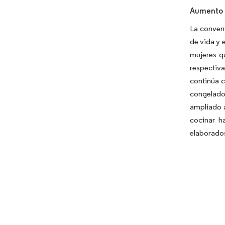
Aumento e
La conveni
de vida y 
mujeres qu
respectiv
continúa c
congelado
ampliado a
cocinar h
elaborados