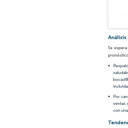
Análisi
Se espera
pronóstic
Respald
saludab
bocadil
incluid
Por can
ventas 
con una
Tendenc