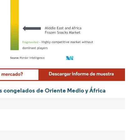
Mordor Intelligence. El uso requiere atribución según CC BY 4.0.
os congelados de Oriente Medio y África