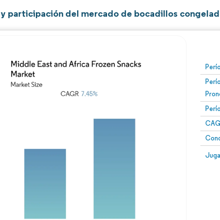
y participación del mercado de bocadillos congelad
Perí
Perí
Pron
Perí
CAG
Conc
Juga