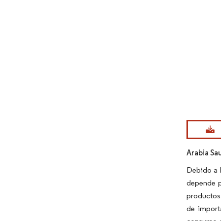
Imagen © Mo
Arabia Sau
Debido a l
depende pr
productos 
de import