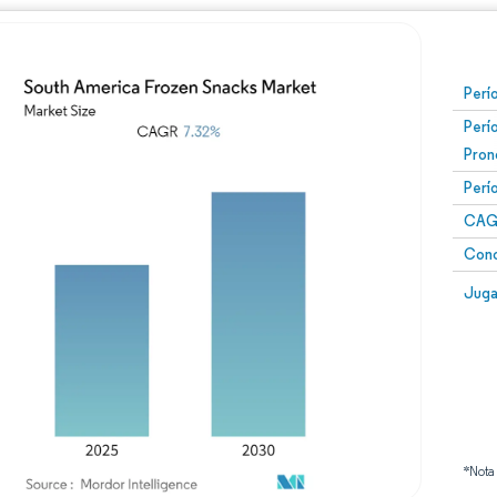
Perí
Perí
Pron
Perí
CAG
Conc
Juga
*Nota