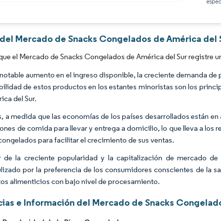
espec
Imagen © Mordor Intelligence. El uso requiere atribución según CC BY 4.0.
s del Mercado de Snacks Congelados de América del S
que el Mercado de Snacks Congelados de América del Sur registre u
notable aumento en el ingreso disponible, la creciente demanda de 
bilidad de estos productos en los estantes minoristas son los prin
ica del Sur.
 a medida que las economías de los países desarrollados están e
iones de comida para llevar y entrega a domicilio, lo que lleva a lo
congelados para facilitar el crecimiento de sus ventas.
 de la creciente popularidad y la capitalización de mercado de
lizado por la preferencia de los consumidores conscientes de la sa
os alimenticios con bajo nivel de procesamiento.
ias e Información del Mercado de Snacks Congelado