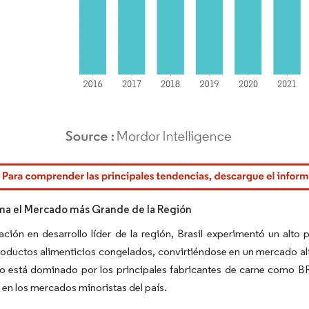
rdor Intelligence. El uso requiere atribución según CC BY 4.0.
rma el Mercado más Grande de la Región
nación en desarrollo líder de la región, Brasil experimentó un alt
roductos alimenticios congelados, convirtiéndose en un mercado al
o está dominado por los principales fabricantes de carne como BR
en los mercados minoristas del país.