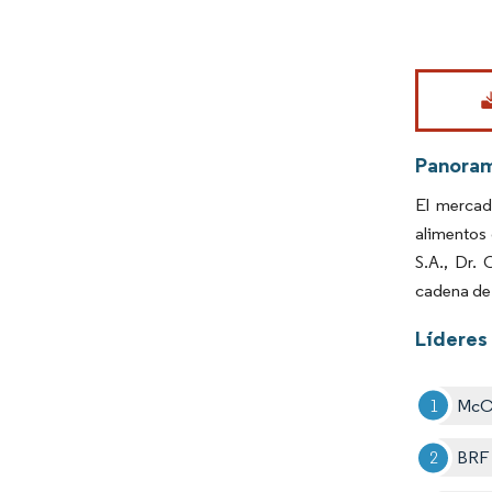
Imagen © Mo
Panora
El mercad
alimentos 
S.A., Dr. 
cadena de 
Líderes
McCa
BRF 