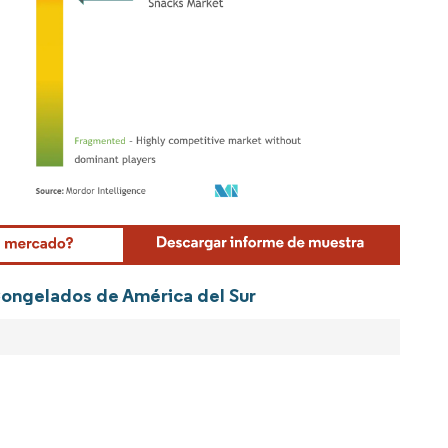
Mordor Intelligence. El uso requiere atribución según CC BY 4.0.
Congelados de América del Sur