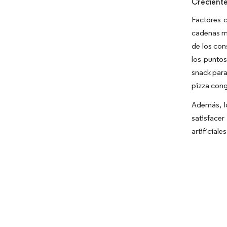
Creciente
Factores c
cadenas mi
de los co
los punto
snack para
pizza cong
Además, l
satisface
artificiale