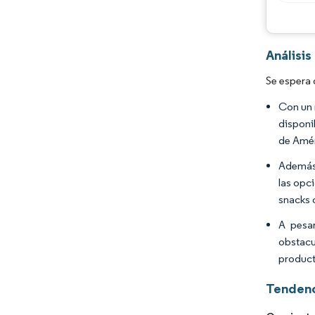
Análisi
Se espera 
Con un 
disponi
de Amér
Además,
las opc
snacks 
A pesar
obstacu
product
Tendenc