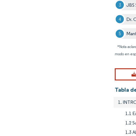
JBS 
Dr. 
Mani
*Nota aclar
modo en esp
Tabla d
1. INT
1.1 E
1.2 S
1.3 A