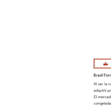
Imagen © Mo
Brasil Fo
Al ser la 
adquirir p
El mercad
congelada 