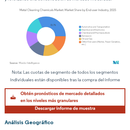
Nota: Las cuotas de segmento de todos los segmentos
Imagen © Mordor Intelligence. El uso requiere atribución según CC BY 4.0.
individuales están disponibles tras la compra del informe
Análisis Geográfico