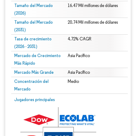
Tamaño del Mercado
16.47 Mil millones de dólares
(2026)
Tamaño del Mercado
20.74 Mil millones de dólares
(2031)
Tasa de crecimiento
4.72% CAGR
(2026 - 2031)
Mercado de Crecimiento
Asia Pacífico
Más Rápido
Mercado Más Grande
Asia Pacífico
Concentración del
Medio
Mercado
Imagen © Mordor Intelligence. El uso requiere atribución según CC BY 4.0.
Jugadores principales