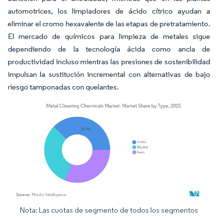
automotrices, los limpiadores de ácido cítrico ayudan a
eliminar el cromo hexavalente de las etapas de pretratamiento.
El mercado de químicos para limpieza de metales sigue
dependiendo de la tecnología ácida como ancla de
productividad incluso mientras las presiones de sostenibilidad
impulsan la sustitución incremental con alternativas de bajo
riesgo tamponadas con quelantes.
Nota: Las cuotas de segmento de todos los segmentos
Imagen © Mordor Intelligence. El uso requiere atribución según CC BY 4.0.