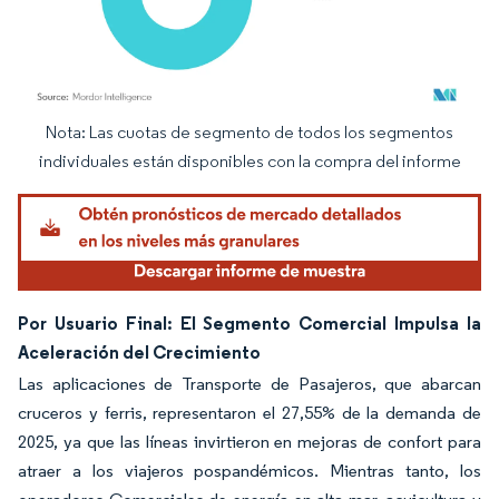
Nota: Las cuotas de segmento de todos los segmentos
Imagen © Mordor Intelligence. El uso requiere atribución según CC BY 4.0.
individuales están disponibles con la compra del informe
Por Usuario Final: El Segmento Comercial Impulsa la
Aceleración del Crecimiento
Las aplicaciones de Transporte de Pasajeros, que abarcan
cruceros y ferris, representaron el 27,55% de la demanda de
2025, ya que las líneas invirtieron en mejoras de confort para
atraer a los viajeros pospandémicos. Mientras tanto, los