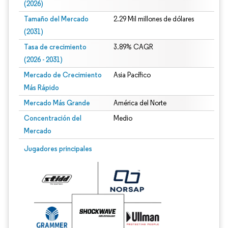
(2026)
Tamaño del Mercado
2.29 Mil millones de dólares
(2031)
Tasa de crecimiento
3.89% CAGR
(2026 - 2031)
Mercado de Crecimiento
Asia Pacífico
Más Rápido
Mercado Más Grande
América del Norte
Concentración del
Medio
Mercado
Imagen © Mordor Intelligence. El uso requiere atribución según CC BY 4.0.
Jugadores principales