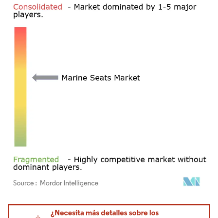
Imagen © Mordor Intelligence. El uso requiere atribución según CC BY 4.0.