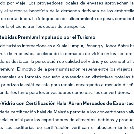
do por viaje. Los proveedores locales de envases aprovechan las
 el sector se beneficia de la demanda derivada de los embotellad
 de corta tirada. La integración del aligeramiento de peso, como bo
n la eficiencia en los costos de transporte.
Bebidas Premium Impulsado por el Turismo
 de turistas internacionales a Kuala Lumpur, Penang y Johor Bahru ha
bres de impuestos, acelerando la demanda de vidrio en los sectore
ores destacan la percepción de calidad del vidrio y su compatibili
emium. El motivo de la premiumización resuena entre los viajeros 
tesanales en formato pequeño envasados en distintivas botellas t
priorizan la estética lista para regalo, encargando a menudo diseñ
nitarios tanto para los envasadores como para los convertidores.
 Vidrio con Certificación Halal Abren Mercados de Exportac
dada certificación halal de Malasia permite a los convertidores val
ncial crucial para los exportadores de alimentos, bebidas y prod
. Las auditorías de certificación verifican el abastecimiento 