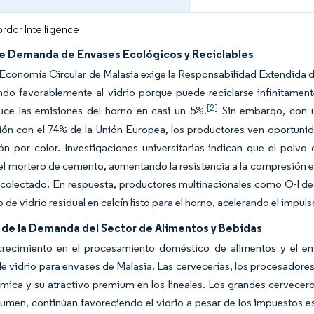
rdor Intelligence
e Demanda de Envases Ecológicos y Reciclables
 Economía Circular de Malasia exige la Responsabilidad Extendida de
ndo favorablemente al vidrio porque puede reciclarse infinitamen
[2]
duce las emisiones del horno en casi un 5%.
Sin embargo, con un
n con el 74% de la Unión Europea, los productores ven oportunida
ión por color. Investigaciones universitarias indican que el pol
 el mortero de cemento, aumentando la resistencia a la compresión 
recolectado. En respuesta, productores multinacionales como O-I de
 de vidrio residual en calcín listo para el horno, acelerando el impuls
de la Demanda del Sector de Alimentos y Bebidas
 crecimiento en el procesamiento doméstico de alimentos y el en
 vidrio para envases de Malasia. Las cervecerías, los procesadores d
ímica y su atractivo premium en los lineales. Los grandes cervecer
lumen, continúan favoreciendo el vidrio a pesar de los impuestos e