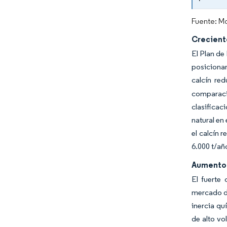
Fuente: Mo
Crecient
El Plan de
posiciona
calcín re
comparació
clasificac
natural en
el calcín 
6.000 t/año
Aumento 
El fuerte
mercado de
inercia qu
de alto vo