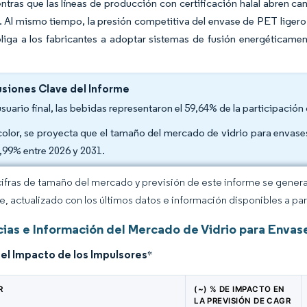
entras que las líneas de producción con certificación halal abren 
. Al mismo tiempo, la presión competitiva del envase de PET ligero y
bliga a los fabricantes a adoptar sistemas de fusión energéticame
.
siones Clave del Informe
usuario final, las bebidas representaron el 59,64% de la participació
color, se proyecta que el tamaño del mercado de vidrio para enva
5,99% entre 2026 y 2031.
cifras de tamaño del mercado y previsión de este informe se gener
ce, actualizado con los últimos datos e información disponibles a par
ias e Información del Mercado de Vidrio para Envas
del Impacto de los Impulsores
*
R
(~) % DE IMPACTO EN
LA PREVISIÓN DE CAGR