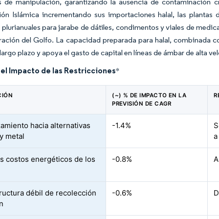
s de manipulación, garantizando la ausencia de contaminación 
ón Islámica incrementando sus importaciones halal, las plantas 
 plurianuales para jarabe de dátiles, condimentos y viales de medi
ción del Golfo. La capacidad preparada para halal, combinada con e
largo plazo y apoya el gasto de capital en líneas de ámbar de alta ve
del Impacto de las Restricciones
*
CIÓN
(~) % DE IMPACTO EN LA
R
PREVISIÓN DE CAGR
amiento hacia alternativas
-1.4%
S
y metal
a
s costos energéticos de los
-0.8%
A
tructura débil de recolección
-0.6%
D
ín