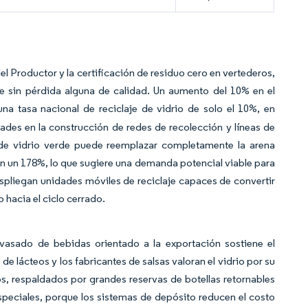
l Productor y la certificación de residuo cero en vertederos,
te sin pérdida alguna de calidad. Un aumento del 10% en el
a tasa nacional de reciclaje de vidrio de solo el 10%, en
des en la construcción de redes de recolección y líneas de
vo de vidrio verde puede reemplazar completamente la arena
en un 178%, lo que sugiere una demanda potencial viable para
spliegan unidades móviles de reciclaje capaces de convertir
o hacia el ciclo cerrado.
vasado de bebidas orientado a la exportación sostiene el
e lácteos y los fabricantes de salsas valoran el vidrio por su
os, respaldados por grandes reservas de botellas retornables
speciales, porque los sistemas de depósito reducen el costo