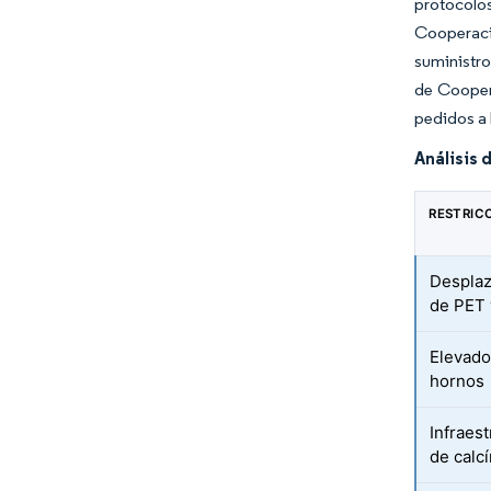
protocolo
Cooperaci
suministro
de Coopera
pedidos a 
Análisis 
RESTRIC
Desplaz
de PET 
Elevado
hornos
Infraes
de calc