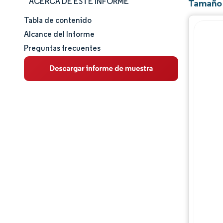
ACERCA DE ESTE INFORME
Tamaño 
Tabla de contenido
Tamaño y cuota de mercado
Alcance del Informe
Preguntas frecuentes
Análisis de mercado
Tendencias e ideas
Análisis de segmentos
Análisis geográfico
Panorama competitivo
Jugadores principales
Desarrollos de la industria