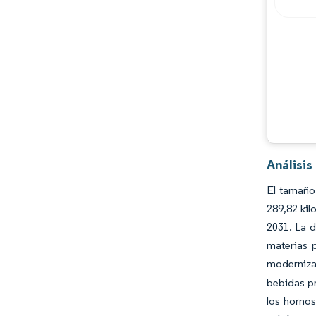
Análisis
El tamaño
289,82 ki
2031. La d
materias p
modernizac
bebidas pr
los hornos