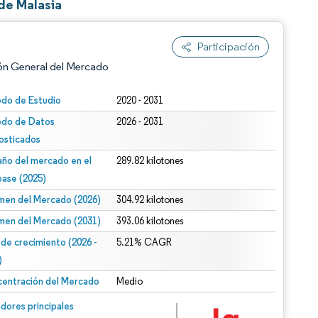
de Malasia
Participación
ón General del Mercado
odo de Estudio
2020 - 2031
odo de Datos
2026 - 2031
osticados
ño del mercado en el
289.82 kilotones
base (2025)
men del Mercado (2026)
304.92 kilotones
n según CC BY 4.0.
men del Mercado (2031)
393.06 kilotones
 de crecimiento (2026 -
5.21% CAGR
)
entración del Mercado
Medio
n © Mordor Intelligence. El uso requiere atribución según CC BY 4.0.
dores principales