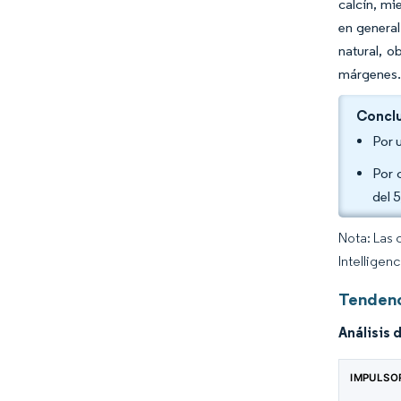
calcín, mi
en general
natural, o
márgenes
Conclu
Por 
Por 
del 
Nota: Las 
Intelligen
Tendenc
Análisis 
IMPULSO