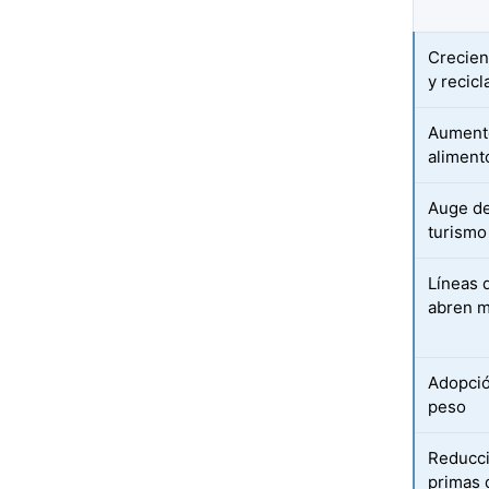
Crecien
y recicl
Aumento
aliment
Auge de
turismo
Líneas d
abren m
Adopció
peso
Reducci
primas 