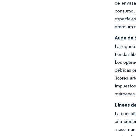
de envasa
consumo, y
especiales
premium co
Auge de 
La llegada
tiendas li
Los operad
bebidas pr
licores ar
impuestos 
márgenes u
Líneas de
La consoli
una crede
musulmana