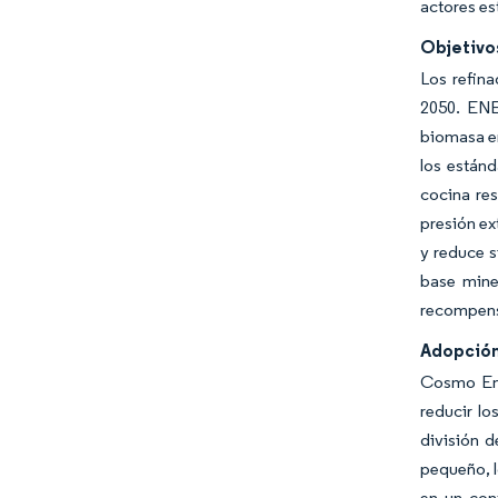
actores es
Objetivo
Los refina
2050. ENE
biomasa en
los estánd
cocina res
presión ex
y reduce s
base miner
recompens
Adopción
Cosmo Ene
reducir l
división d
pequeño, l
en un con