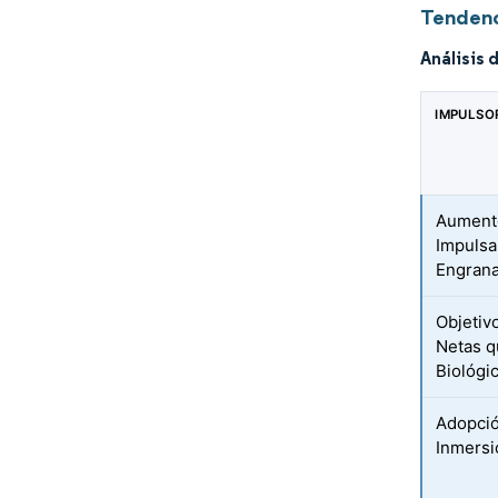
Tendenc
Análisis 
IMPULSO
Aumento
Impulsa
Engrana
Objetiv
Netas q
Biológi
Adopció
Inmersi