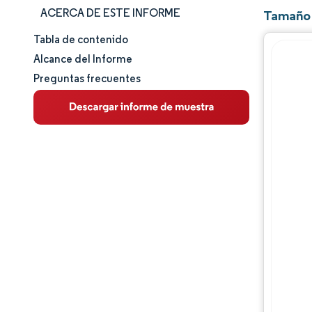
ACERCA DE ESTE INFORME
Tamaño 
Tabla de contenido
Tamaño y cuota de mercado
Alcance del Informe
Preguntas frecuentes
Análisis de mercado
Tendencias e ideas
Análisis de segmentos
Análisis geográfico
Panorama competitivo
Jugadores principales
Desarrollos de la industria