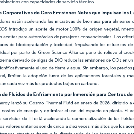
tablecidos con capacidades de servicio técnico.
s Corporativos de Cero Emisiones Netas que Impulsan los L
dores están acelerando las iniciativas de biomasa para alinearse
OS introdujo un aceite de motor 100% de origen vegetal, mientr
 aceites para automóviles de pasajeros convencionales. Los criteri
ares de biodegradación y toxicidad, impulsando los esfuerzos de 
idual por parte de Green Science Alliance pone de relieve el crecie
trema derivado de algas de DIC reduce las emisiones de CO₂ en un 5
ignificativamente el uso de tierra y agua. Sin embargo, los precio
al, limitan la adopción fuera de las aplicaciones forestales y ma
an cada vez más los productos bajos en carbono.
 de Fluidos de Enfriamiento por Inmersión para Centros de
rgy lanzó su Cosmo Thermal Fluid en enero de 2026, dirigido a 
os costos de energía y optimizar el uso del espacio en planta. E
e servicios de TI está acelerando la comercialización de los flui
os valores unitarios son de cinco a diez veces más altos que los ace
trapeso atractivo frente a la disminución de los ingresos por ac