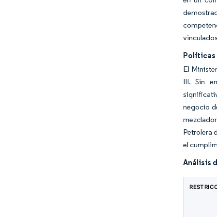
demostrado
competenc
vinculados
Política
El Ministe
III. Sin 
significat
negocio d
mezclador
Petrolera 
el cumplim
Análisis 
RESTRIC