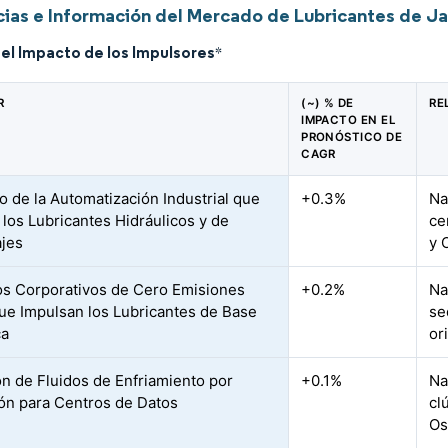
ias e Información del Mercado de Lubricantes de J
del Impacto de los Impulsores
*
R
(~) % DE
RE
IMPACTO EN EL
PRONÓSTICO DE
CAGR
 de la Automatización Industrial que
+0.3%
Na
 los Lubricantes Hidráulicos y de
ce
jes
y 
os Corporativos de Cero Emisiones
+0.2%
Na
ue Impulsan los Lubricantes de Base
se
ca
or
n de Fluidos de Enfriamiento por
+0.1%
Na
ón para Centros de Datos
cl
Os