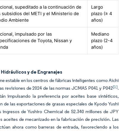
cional, supeditado a la continuación de
Largo
s subsidios del METI y el Ministerio de
plazo (≥ 4
dio Ambiente
años)
cional, impulsado por las
Mediano
pecificaciones de Toyota, Nissan y
plazo (2-4
nda
años)
 Hidráulicos y de Engranajes
e estable en los centros de fábricas inteligentes como Aichi
[1]
 las revisiones de 2024 de las normas JCMAS P041 y P042
.
án impulsando la preferencia por aceites base sintéticos,
ón de las exportaciones de grasas especiales de Kyodo Yushi
s ingresos de Yushiro Chemical de 52.340 millones de JPY
os aceites de mecanizado en la fabricación de precisión. Las
actúan ahora como barreras de entrada, favoreciendo a los