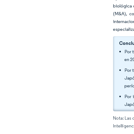
biológica 
(M&A), co
internaci
especiali
Conclu
Por 
en 2
Por 
Japó
perí
Por 
Japó
Nota: Las 
Intelligen