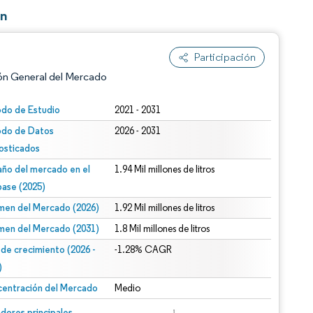
ón
Participación
ón General del Mercado
odo de Estudio
2021 - 2031
odo de Datos
2026 - 2031
osticados
ño del mercado en el
1.94 Mil millones de litros
base (2025)
men del Mercado (2026)
1.92 Mil millones de litros
n según CC BY 4.0.
men del Mercado (2031)
1.8 Mil millones de litros
 de crecimiento (2026 -
-1.28% CAGR
)
entración del Mercado
Medio
n © Mordor Intelligence. El uso requiere atribución según CC BY 4.0.
dores principales