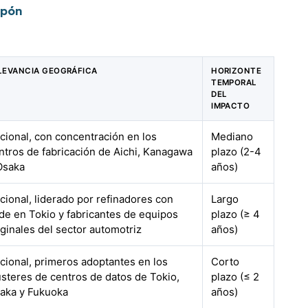
apón
LEVANCIA GEOGRÁFICA
HORIZONTE
TEMPORAL
DEL
IMPACTO
cional, con concentración en los
Mediano
ntros de fabricación de Aichi, Kanagawa
plazo (2-4
Osaka
años)
cional, liderado por refinadores con
Largo
de en Tokio y fabricantes de equipos
plazo (≥ 4
iginales del sector automotriz
años)
cional, primeros adoptantes en los
Corto
ústeres de centros de datos de Tokio,
plazo (≤ 2
aka y Fukuoka
años)