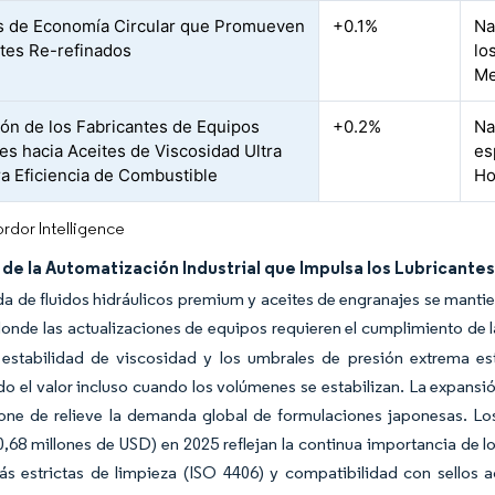
as de Economía Circular que Promueven
+0.1%
Na
ites Re-refinados
lo
Me
ión de los Fabricantes de Equipos
+0.2%
Na
les hacia Aceites de Viscosidad Ultra
es
ra Eficiencia de Combustible
Ho
rdor Intelligence
e la Automatización Industrial que Impulsa los Lubricantes
 de fluidos hidráulicos premium y aceites de engranajes se mantien
onde las actualizaciones de equipos requieren el cumplimiento de
estabilidad de viscosidad y los umbrales de presión extrema est
 el valor incluso cuando los volúmenes se estabilizan. La expansi
one de relieve la demanda global de formulaciones japonesas. Lo
0,68 millones de USD) en 2025 reflejan la continua importancia de l
s estrictas de limpieza (ISO 4406) y compatibilidad con sellos 