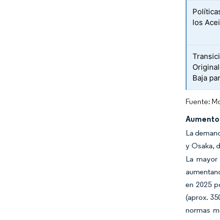
Polític
los Ace
Transic
Origina
Baja pa
Fuente: Mo
Aumento d
La demanda
y Osaka, d
La mayor 
aumentando
en 2025 p
(aprox. 35
normas má