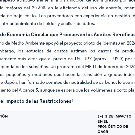
 mejoras del 20-30% en la eficiencia del uso de energía, mientra
ia de bajo costo. Los proveedores con experiencia en gestión té
 al mantenimiento de fluidos y análisis de datos.
s de Economía Circular que Promueven los Aceites Re-refina
rio de Medio Ambiente apoyó el proyecto piloto de Idemitsu en 2024
embargo, los estudios de costos estiman los gastos de produ
ivamente más altos que el precio de 150 JPY (aprox. 1 USD) por li
ependa de los subsidios. Un programa del METI de febrero de 2026
es pequeños y medianos que hacen la transición a grados industr
de Japón, han formado comités de neutralidad de carbono, lo que ind
iento del Alcance 3, aunque se espera que los volúmenes a corto pl
del Impacto de las Restricciones
*
CIÓN
(~) % DE IMPACTO
EN EL
PRONÓSTICO DE
CAGR