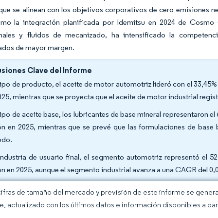
que se alinean con los objetivos corporativos de cero emisiones ne
mo la integración planificada por Idemitsu en 2024 de Cosmo 
onales y fluidos de mecanizado, ha intensificado la compete
zados de mayor margen.
siones Clave del Informe
tipo de producto, el aceite de motor automotriz lideró con el 33,45
025, mientras que se proyecta que el aceite de motor industrial regi
tipo de aceite base, los lubricantes de base mineral representaron e
n en 2025, mientras que se prevé que las formulaciones de base
odo.
industria de usuario final, el segmento automotriz representó el 
n en 2025, aunque el segmento industrial avanza a una CAGR del 0,
cifras de tamaño del mercado y previsión de este informe se gener
ce, actualizado con los últimos datos e información disponibles a par