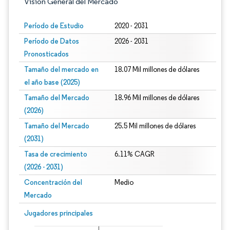
Visión General del Mercado
Período de Estudio
2020 - 2031
Período de Datos
2026 - 2031
Pronosticados
Tamaño del mercado en
18.07 Mil millones de dólares
el año base (2025)
Tamaño del Mercado
18.96 Mil millones de dólares
(2026)
Tamaño del Mercado
25.5 Mil millones de dólares
(2031)
Tasa de crecimiento
6.11% CAGR
(2026 - 2031)
Concentración del
Medio
Mercado
Imagen © Mordor Intelligence. El uso requiere atribución según CC BY 4.0.
Jugadores principales