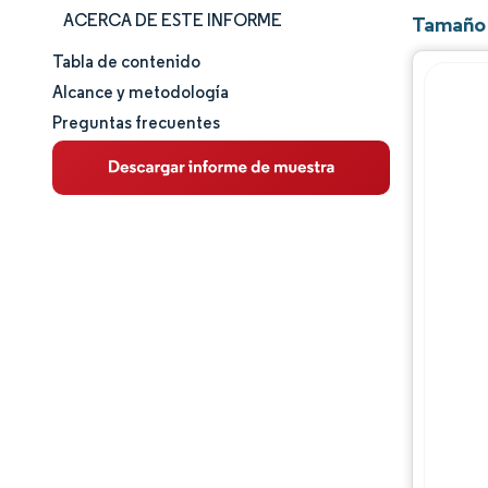
ACERCA DE ESTE INFORME
Tamaño 
Tabla de contenido
Tamaño y cuota de mercado
Alcance y metodología
Preguntas frecuentes
Análisis de mercado
Tendencias e ideas
Análisis de segmentos
Análisis geográfico
Panorama regulatorio
Análisis de la cadena de valor
Panorama competitivo