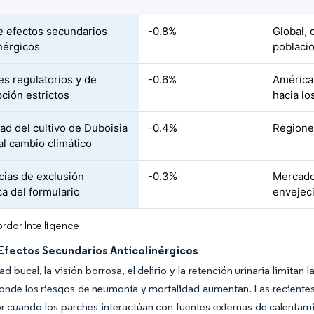
de efectos secundarios
-0.8%
Global, 
inérgicos
poblacio
es regulatorios y de
-0.6%
América 
pción estrictos
hacia l
dad del cultivo de Duboisia
-0.4%
Regiones
al cambio climático
ias de exclusión
-0.3%
Mercado
ca del formulario
envejec
rdor Intelligence
 Efectos Secundarios Anticolinérgicos
d bucal, la visión borrosa, el delirio y la retención urinaria limit
onde los riesgos de neumonía y mortalidad aumentan. Las reciente
or cuando los parches interactúan con fuentes externas de calentam