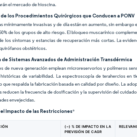
arán el mercado de hioscina.
de los Procedimientos Quirúrgicos que Conducen a PONV
as mínimamente invasivas y de día están en aumento, sin embargo e
50% de los grupos de alto riesgo. El bloqueo muscarínico complemen
de los síntomas y estancias de recuperación más cortas. La eviden
 quirófanos obstétricos.
 de Sistemas Avanzados de Administración Transdérmica
s de nueva generación emplean microreservorios y polímeros sensib
 históricas de variabilidad. La espectroscopía de terahercios en t
lo que respalda la fabricación basada en calidad por diseño. La ado
s reducen la frecuencia de dosificación y la supervisión del cuidad
dades envejecidas.
del Impacto de las Restricciones
*
CIÓN
(~) % DE IMPACTO EN LA
RELEVAN
PREVISIÓN DE CAGR