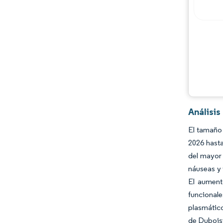
Jugadores principales
Oportunidades y perspectivas
Desarrollos de la industria
Análisis
El tamaño
2026 hasta
del mayor 
náuseas y 
El aument
funcional
plasmático
de Duboisi