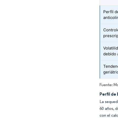
Perfil 
anticol
Control
prescri
Volatili
debido 
Tendenc
geriátri
Fuente: Mo
Perfil de
La sequeda
60 años, d
con el cal