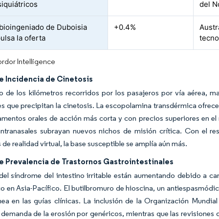
iquiátricos
del N
 bioingeniado de Duboisia
+0.4%
Austr
ulsa la oferta
tecno
rdor Intelligence
e Incidencia de Cinetosis
 de los kilómetros recorridos por los pasajeros por vía aérea, m
es que precipitan la cinetosis. La escopolamina transdérmica ofrec
mentos orales de acción más corta y con precios superiores en el
intranasales subrayan nuevos nichos de misión crítica. Con el re
s de realidad virtual, la base susceptible se amplía aún más.
e Prevalencia de Trastornos Gastrointestinales
del síndrome del intestino irritable están aumentando debido a cam
o en Asia-Pacífico. El butilbromuro de hioscina, un antiespasmódic
nea en las guías clínicas. La inclusión de la Organización Mundia
 demanda de la erosión por genéricos, mientras que las revisiones 