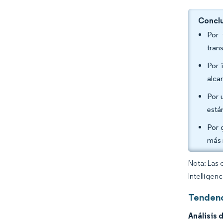
Conclu
Por 
tran
Por 
alca
Por 
está
Por 
más 
Nota: Las 
Intelligen
Tendenc
Análisis 