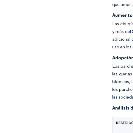
que ampli
Aumento 
Las cirugí
y más del 
adicional 
uso en los
Adopción
Los parche
las quejas
biopsias, 
los parche
las socie
Análisis 
RESTRIC