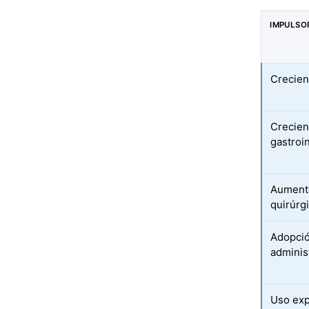
IMPULSO
Crecien
Crecien
gastroi
Aumento
quirúrg
Adopció
adminis
Uso exp