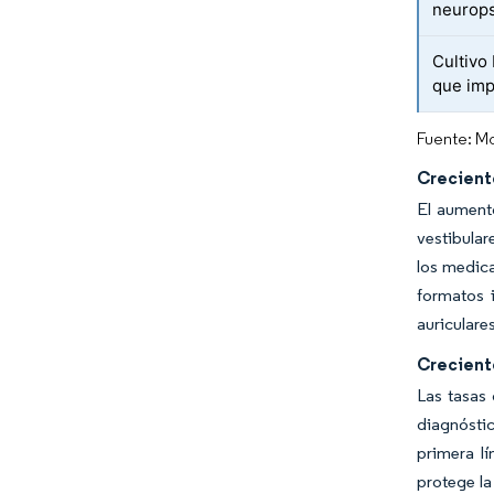
neurops
Cultivo
que imp
Fuente: Mo
Crecient
El aumento
vestibular
los medica
formatos 
auriculare
Crecient
Las tasas 
diagnóstic
primera lí
protege la