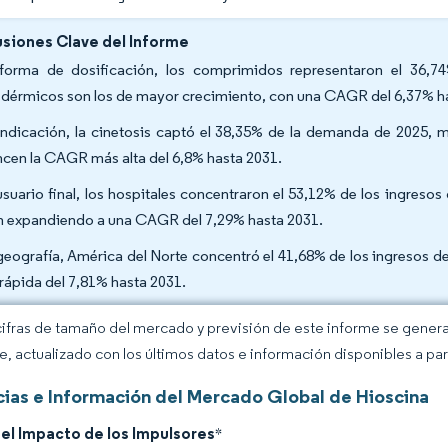
siones Clave del Informe
forma de dosificación, los comprimidos representaron el 36,7
sdérmicos son los de mayor crecimiento, con una CAGR del 6,37% h
indicación, la cinetosis captó el 38,35% de la demanda de 2025, m
ncen la CAGR más alta del 6,8% hasta 2031.
usuario final, los hospitales concentraron el 53,12% de los ingreso
n expandiendo a una CAGR del 7,29% hasta 2031.
geografía, América del Norte concentró el 41,68% de los ingresos d
rápida del 7,81% hasta 2031.
cifras de tamaño del mercado y previsión de este informe se gener
ce, actualizado con los últimos datos e información disponibles a par
ias e Información del Mercado Global de Hioscina
del Impacto de los Impulsores
*