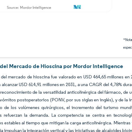
*Nota
espec
 del Mercado de Hioscina por Mordor Intelligence
 del mercado de hioscina fue valorado en USD 464,65 millones en 
 alcanzar USD 614,91 millones en 2031, a una CAGR del 4,78% duran
reconocimiento de la versatilidad anticolinérgica del fármaco, de u
vómitos postoperatorios (PONV, por sus siglas en inglés), y de la 
o de los volúmenes quirúrgicos, el incremento del turismo mundia
es refuerzan la demanda. La competencia se centra en tecnologí
s estables al tiempo que mitigan la carga anticolinérgica. Mientras ta
a impulsan la integración vertical y las iniciativas de alcaloides bio