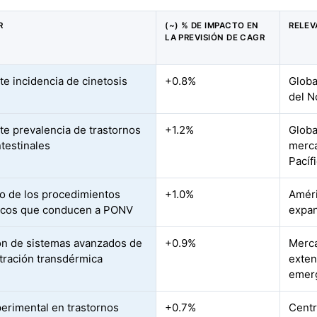
R
(~) % DE IMPACTO EN
RELEV
LA PREVISIÓN DE CAGR
te incidencia de cinetosis
+0.8%
Globa
del N
te prevalencia de trastornos
+1.2%
Globa
ntestinales
merca
Pacíf
 de los procedimientos
+1.0%
Améri
icos que conducen a PONV
expan
n de sistemas avanzados de
+0.9%
Merca
tración transdérmica
exten
emer
erimental en trastornos
+0.7%
Centr