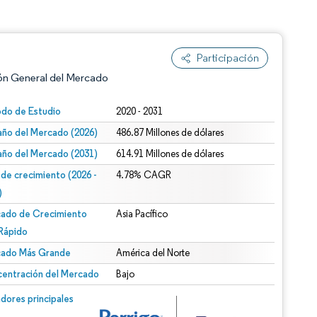
Participación
ón General del Mercado
odo de Estudio
2020 - 2031
ño del Mercado (2026)
486.87 Millones de dólares
ño del Mercado (2031)
614.91 Millones de dólares
 de crecimiento (2026 -
4.78% CAGR
)
ado de Crecimiento
Asia Pacífico
n según CC BY 4.0.
Rápido
ado Más Grande
América del Norte
entración del Mercado
Bajo
n © Mordor Intelligence. El uso requiere atribución según CC BY 4.0.
dores principales