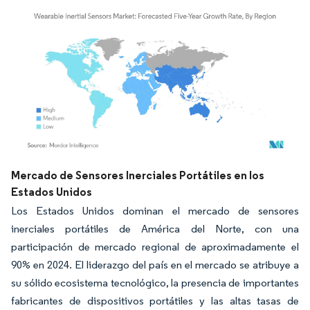
Imagen © Mordor Intelligence. El uso requiere atribución según CC BY 4.0.
Mercado de Sensores Inerciales Portátiles en los
Estados Unidos
Los Estados Unidos dominan el mercado de sensores
inerciales portátiles de América del Norte, con una
participación de mercado regional de aproximadamente el
90% en 2024. El liderazgo del país en el mercado se atribuye a
su sólido ecosistema tecnológico, la presencia de importantes
fabricantes de dispositivos portátiles y las altas tasas de