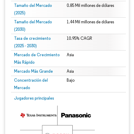
Tamaño del Mercado
0.85 Mil millones de dólares
(2025)
Tamaño del Mercado
1.44 Mil millones de dólares
(2030)
Tasa de crecimiento
10.95% CAGR
(2025 - 2030)
Mercado de Crecimiento
Asia
Más Rápido
Mercado Más Grande
Asia
Concentración del
Bajo
Mercado
Imagen © Mordor Intelligence. El uso requiere atribución según CC BY 4.0.
Jugadores principales