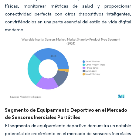
físicas, monitorear métricas de salud y proporcionar
conectividad perfecta con otros dispositivos inteligentes,
convirtiéndolos en una parte esencial del estilo de vida digital
moderno.
Imagen © Mordor Intelligence. El uso requiere atribución según CC BY 4.0.
Segmento de Equipamiento Deportivo en el Mercado
de Sensores Inerciales Portátiles
El segmento de equipamiento deportivo demuestra un notable
potencial de crecimiento en el mercado de sensores inerciales