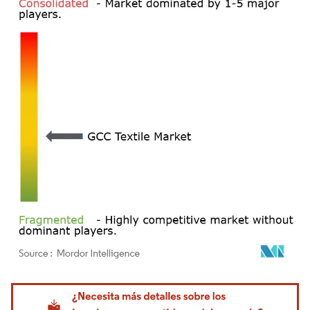
Imagen © Mordor Intelligence. El uso requiere atribución según CC BY 4.0.