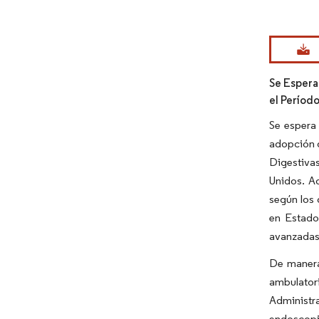
Imagen © Mo
Se Espera
el Períod
Se espera 
adopción d
Digestiva
Unidos. Ad
según los 
en Estado
avanzadas 
De manera 
ambulatori
Administr
endoscopi