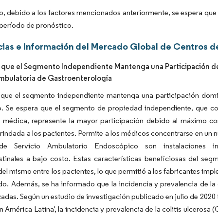
to, debido a los factores mencionados anteriormente, se espera que 
 período de pronóstico.
ias e Información del Mercado Global de Centros d
 que el Segmento Independiente Mantenga una Participación d
mbulatoria de Gastroenterología
 que el segmento independiente mantenga una participación domin
o. Se espera que el segmento de propiedad independiente, que co
médica, represente la mayor participación debido al máximo contr
rindada a los pacientes. Permite a los médicos concentrarse en un
de Servicio Ambulatorio Endoscópico son instalaciones in
stinales a bajo costo. Estas características beneficiosas del se
l mismo entre los pacientes, lo que permitió a los fabricantes imp
o. Además, se ha informado que la incidencia y prevalencia de la 
izadas. Según un estudio de investigación publicado en julio de 2020 t
n América Latina', la incidencia y prevalencia de la colitis ulcerosa 