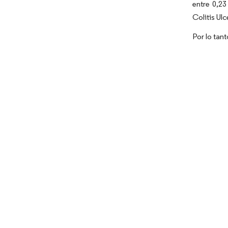
entre 0,23
Colitis Ul
Por lo tan