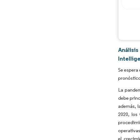
Análisi
Intellig
Se espera 
pronóstic
La pandem
debe princ
además, l
2020, los
procedimi
operativa
el crecim