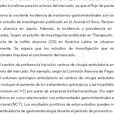
des lucrativas para los actores del mercado, ya que el flujo de pac
omo la creciente incidencia de trastornos gastrointestinales son lo
n estudio de investigación publicado en el Journal of Anus, Rectu
is ulcerosa en Japón. Además, la incidencia y prevalencia e
izadas. Según un estudio de investigación publicado en Therapeutic
ncia de la colitis ulcerosa (CU) en América Latina se situaron
amente. Se espera que los estudios de investigación que mue
stinales impulsen el crecimiento del mercado.
 cambio de preferencia hacia los centros de cirugía ambulatoria en
ento del mercado. Por ejemplo, según la Comisión Asesora de Pagos
el volumen quirúrgico ambulatorio en centros de cirugía ambulato
 incluyen el aumento de los tratamientos quirúrgicos y las hospital
ersiones en I+D por parte de empresas biofarmacéuticas. Por ejem
ínicos en curso relacionados con enfermedades gastrointestinales en
cional (NCT). Los resultados positivos de estos estudios pueden cr
 ambulatoria de gastroenterología durante el período de pronóstico.