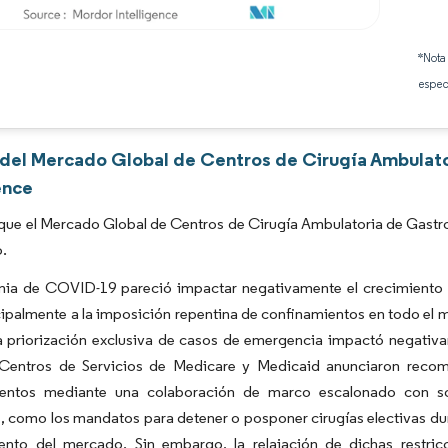
Imagen © Mordor Intelligence. El uso requiere atribución según CC BY 4.0.
*Nota
espec
s del Mercado Global de Centros de Cirugía Ambulat
ence
que el Mercado Global de Centros de Cirugía Ambulatoria de Gastro
o.
ia de COVID-19 pareció impactar negativamente el crecimiento d
ipalmente a la imposición repentina de confinamientos en todo el mun
a priorización exclusiva de casos de emergencia impactó negativa
 Centros de Servicios de Medicare y Medicaid anunciaron recom
entos mediante una colaboración de marco escalonado con soc
s, como los mandatos para detener o posponer cirugías electivas 
iento del mercado. Sin embargo, la relajación de dichas restri