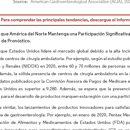
rdor Intelligence. El uso requiere atribución según CC BY 4.0.
 que América del Norte Mantenga una Participación Significativ
o de Pronóstico.
que Estados Unidos lidere el mercado global debido a la alta inci
e centros de cirugía ambulatoria. Por ejemplo, según el estudio pu
s y Renales (NIDDK) en 2020, entre 60 y 70 millones de personas 
emás, la sólida presencia de centros de cirugía ambulatoria en la
datos publicados por la Comisión Asesora de Pagos de Medicare en
s Unidos es superior a 9.280. Además, se espera que la presencia
para el desarrollo de productos marquen esta región con una parti
similar, los lanzamientos de productos innovadores para satisfac
a de gastroenterología. Por ejemplo, en enero de 2020, Pentax Medi
ación de Alimentos y Medicamentos de Estados Unidos (FDA) pa
a innovadora para procedimientos gastrointestinales (GI) en ce