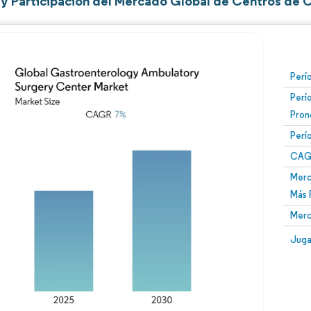
y Participación del Mercado Global de Centros de 
Perí
Perí
Pron
Perí
CAG
Merc
Más 
Merc
Juga