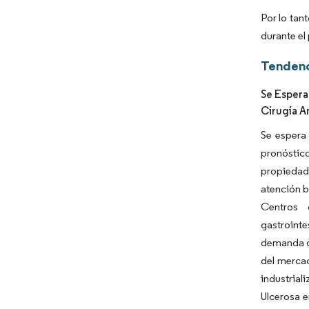
Por lo tan
durante el
Tendenc
Se Espera
Cirugía A
Se espera
pronóstic
propiedad 
atención b
Centros 
gastrointe
demanda de
del mercad
industrial
Ulcerosa e