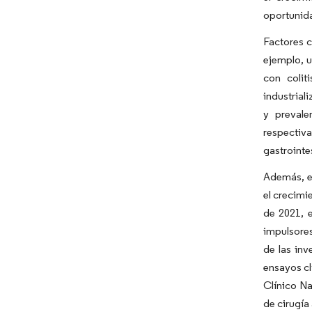
oportunida
Factores c
ejemplo, u
con colit
industrial
y prevale
respectiv
gastrointe
Además, el
el crecimi
de 2021, 
impulsores
de las inv
ensayos cl
Clínico Na
de cirugía