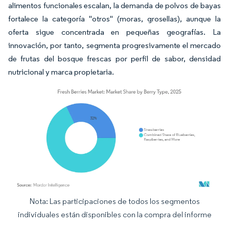
alimentos funcionales escalan, la demanda de polvos de bayas
fortalece la categoría "otros" (moras, grosellas), aunque la
oferta sigue concentrada en pequeñas geografías. La
innovación, por tanto, segmenta progresivamente el mercado
de frutas del bosque frescas por perfil de sabor, densidad
nutricional y marca propietaria.
Nota: Las participaciones de todos los segmentos
Imagen © Mordor Intelligence. El uso requiere atribución según CC BY 4.0.
individuales están disponibles con la compra del informe