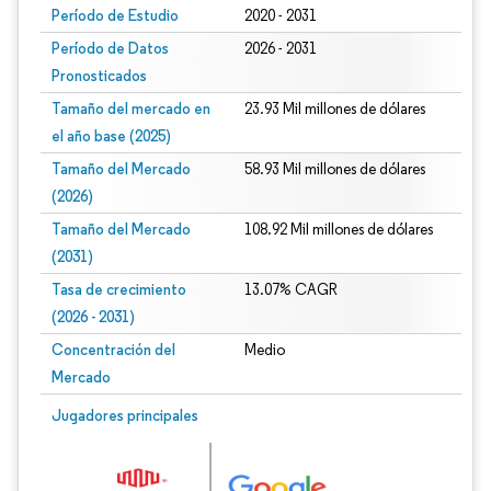
Período de Estudio
2020 - 2031
Período de Datos
2026 - 2031
Pronosticados
Tamaño del mercado en
23.93 Mil millones de dólares
el año base (2025)
Tamaño del Mercado
58.93 Mil millones de dólares
(2026)
Tamaño del Mercado
108.92 Mil millones de dólares
(2031)
Tasa de crecimiento
13.07% CAGR
(2026 - 2031)
Concentración del
Medio
Mercado
Imagen © Mordor Intelligence. El uso requiere atribución según CC BY 4.0.
Jugadores principales