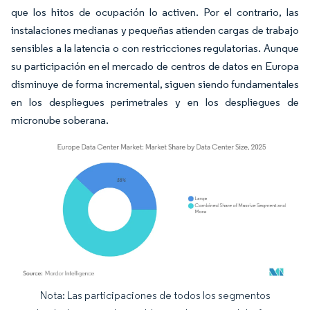
que los hitos de ocupación lo activen. Por el contrario, las
instalaciones medianas y pequeñas atienden cargas de trabajo
sensibles a la latencia o con restricciones regulatorias. Aunque
su participación en el mercado de centros de datos en Europa
disminuye de forma incremental, siguen siendo fundamentales
en los despliegues perimetrales y en los despliegues de
micronube soberana.
Nota: Las participaciones de todos los segmentos
Imagen © Mordor Intelligence. El uso requiere atribución según CC BY 4.0.