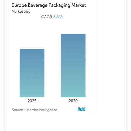
Imagen © Mordor Intelligence. El uso requiere atribución según CC BY 4.0.