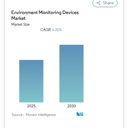
Share
Imagen © Mordor Intelligence. El uso requiere atribución según CC BY 4.0.