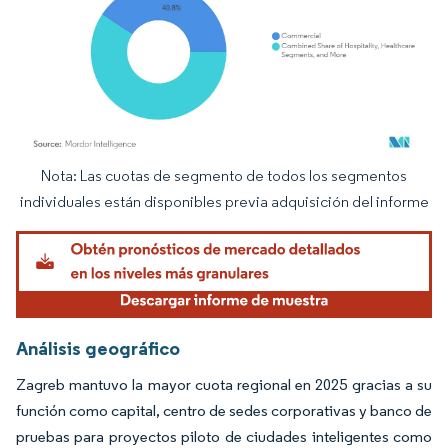
Nota: Las cuotas de segmento de todos los segmentos
Imagen © Mordor Intelligence. El uso requiere atribución según CC BY 4.0.
individuales están disponibles previa adquisición del informe
Análisis geográfico
Zagreb mantuvo la mayor cuota regional en 2025 gracias a su
función como capital, centro de sedes corporativas y banco de
pruebas para proyectos piloto de ciudades inteligentes como