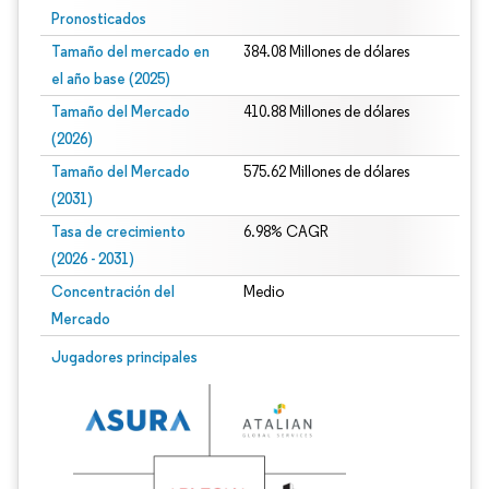
Pronosticados
Tamaño del mercado en
384.08 Millones de dólares
el año base (2025)
Tamaño del Mercado
410.88 Millones de dólares
(2026)
Tamaño del Mercado
575.62 Millones de dólares
(2031)
Tasa de crecimiento
6.98% CAGR
(2026 - 2031)
Concentración del
Medio
Mercado
Imagen © Mordor Intelligence. El uso requiere atribución según CC BY 4.0.
Jugadores principales