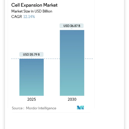
Imagen © Mordor Intelligence. El uso requiere atribución según CC BY 4.0.