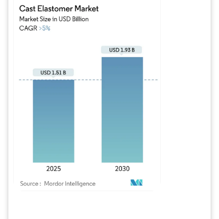
Imagen © Mordor Intelligence. El uso requiere atribución según CC BY 4.0.