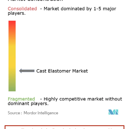
Imagen © Mordor Intelligence. El uso requiere atribución según CC BY 4.0.