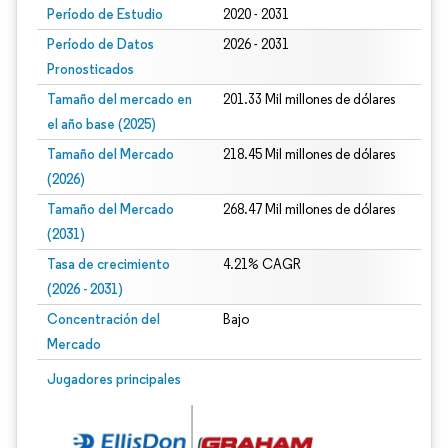
Período de Estudio
2020 - 2031
Período de Datos
2026 - 2031
Pronosticados
Tamaño del mercado en
201.33 Mil millones de dólares
el año base (2025)
Tamaño del Mercado
218.45 Mil millones de dólares
(2026)
Tamaño del Mercado
268.47 Mil millones de dólares
(2031)
Tasa de crecimiento
4.21% CAGR
(2026 - 2031)
Concentración del
Bajo
Mercado
Imagen © Mordor Intelligence. El uso requiere atribución según CC BY 4.0.
Jugadores principales