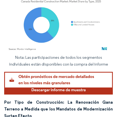
Nota: Las participaciones de todos los segmentos
Imagen © Mordor Intelligence. El uso requiere atribución según CC BY 4.0.
individuales están disponibles con la compra del informe
Por Tipo de Construcción: La Renovación Gana
Terreno a Medida que los Mandatos de Modernización
Surten Efecto