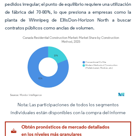
pedidos irregular; el punto de equilibrio requiere una utilización
de fábrica del 70-80%, lo que presiona a empresas como la
planta de Winnipeg de EllisDon-Horizon North a buscar
contratos públicos como anclas de volumen.
Nota: Las participaciones de todos los segmentos
Imagen © Mordor Intelligence. El uso requiere atribución según CC BY 4.0.
individuales están disponibles con la compra del informe