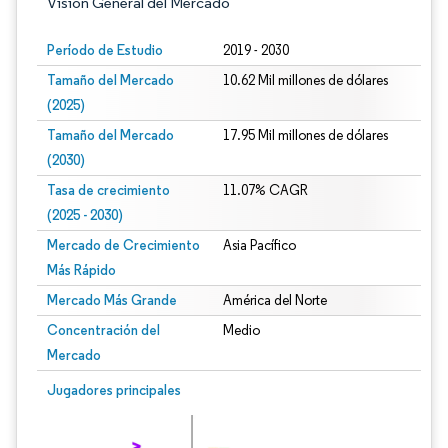
Visión General del Mercado
Período de Estudio
2019 - 2030
Tamaño del Mercado
10.62 Mil millones de dólares
(2025)
Tamaño del Mercado
17.95 Mil millones de dólares
(2030)
Tasa de crecimiento
11.07% CAGR
(2025 - 2030)
Mercado de Crecimiento
Asia Pacífico
Más Rápido
Mercado Más Grande
América del Norte
Concentración del
Medio
Mercado
Imagen © Mordor Intelligence. El uso requiere atribución según CC BY 4.0.
Jugadores principales