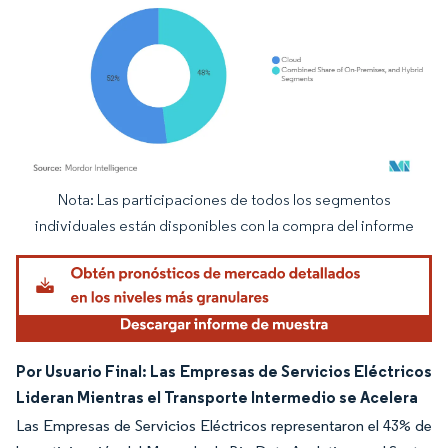
Nota: Las participaciones de todos los segmentos
Imagen © Mordor Intelligence. El uso requiere atribución según CC BY 4.0.
individuales están disponibles con la compra del informe
Por Usuario Final: Las Empresas de Servicios Eléctricos
Lideran Mientras el Transporte Intermedio se Acelera
Las Empresas de Servicios Eléctricos representaron el 43% de