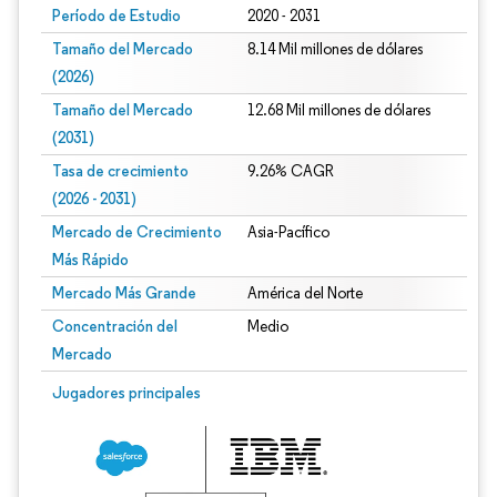
Período de Estudio
2020 - 2031
Tamaño del Mercado
8.14 Mil millones de dólares
(2026)
Tamaño del Mercado
12.68 Mil millones de dólares
(2031)
Tasa de crecimiento
9.26% CAGR
(2026 - 2031)
Mercado de Crecimiento
Asia-Pacífico
Más Rápido
Mercado Más Grande
América del Norte
Concentración del
Medio
Mercado
Imagen © Mordor Intelligence. El uso requiere atribución según CC BY 4.0.
Jugadores principales