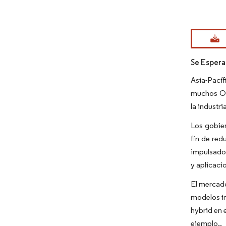
Imagen © Mo
Se Espera
Asia-Pacíf
muchos OEM
la industri
Los gobier
fin de red
impulsados
y aplicaci
El mercado
modelos in
hybrid en 
ejemplo,.