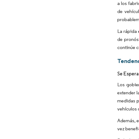
a los fabr
de vehícu
probableme
La rápida 
de pronós
continúe c
Tendenc
Se Espera
Los gobier
extender l
medidas pa
vehículos 
Además, el
vez benefi