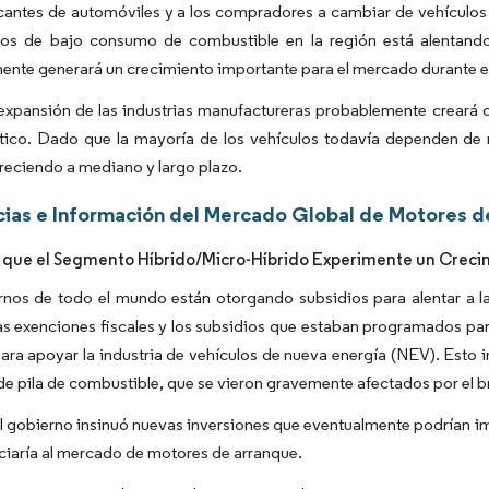
icantes de automóviles y a los compradores a cambiar de vehículos
los de bajo consumo de combustible en la región está alentando 
nte generará un crecimiento importante para el mercado durante e
expansión de las industrias manufactureras probablemente creará o
tico. Dado que la mayoría de los vehículos todavía dependen de
reciendo a mediano y largo plazo.
ias e Información del Mercado Global de Motores d
 que el Segmento Híbrido/Micro-Híbrido Experimente un Crecimi
nos de todo el mundo están otorgando subsidios para alentar a la
as exenciones fiscales y los subsidios que estaban programados par
ra apoyar la industria de vehículos de nueva energía (NEV). Esto in
de pila de combustible, que se vieron gravemente afectados por el
 gobierno insinuó nuevas inversiones que eventualmente podrían impu
ciaría al mercado de motores de arranque.