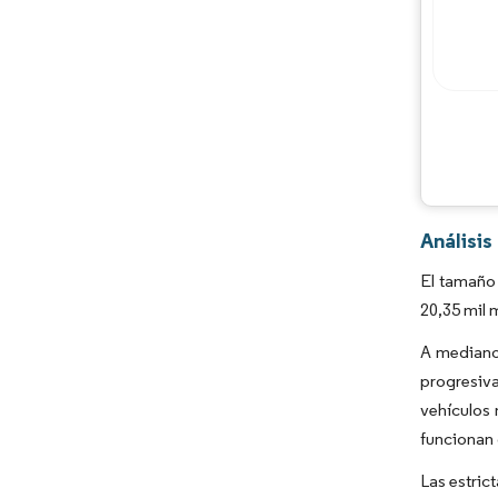
Análisi
El tamaño
20,35 mil 
A mediano 
progresiv
vehículos 
funcionan 
Las estric