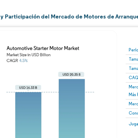
y Participación del Mercado de Motores de Arranqu
Perí
Tama
Tama
CAGR
Merc
Más 
Merc
Conc
Juga