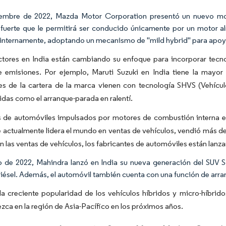
iembre de 2022, Mazda Motor Corporation presentó un nuevo mo
 fuerte que le permitirá ser conducido únicamente por un motor al
 internamente, adoptando un mecanismo de "mild hybrid" para apoya
tores en India están cambiando su enfoque para incorporar tecnol
 emisiones. Por ejemplo, Maruti Suzuki en India tiene la mayor 
s de la cartera de la marca vienen con tecnología SHVS (Vehículo 
idas como el arranque-parada en ralentí.
s de automóviles impulsados por motores de combustión interna e
 actualmente lidera el mundo en ventas de vehículos, vendió más de
 las ventas de vehículos, los fabricantes de automóviles están lanza
o de 2022, Mahindra lanzó en India su nueva generación del SUV 
iésel. Además, el automóvil también cuenta con una función de arr
la creciente popularidad de los vehículos híbridos y micro-híbri
ezca en la región de Asia-Pacífico en los próximos años.