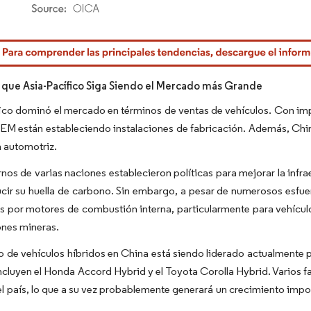
rdor Intelligence. El uso requiere atribución según CC BY 4.0.
 que Asia-Pacífico Siga Siendo el Mercado más Grande
ico dominó el mercado en términos de ventas de vehículos. Con impo
 están estableciendo instalaciones de fabricación. Además, China 
a automotriz.
nos de varias naciones establecieron políticas para mejorar la infrae
ucir su huella de carbono. Sin embargo, a pesar de numerosos esfu
 por motores de combustión interna, particularmente para vehículo
ones mineras.
 de vehículos híbridos en China está siendo liderado actualmente
cluyen el Honda Accord Hybrid y el Toyota Corolla Hybrid. Varios f
el país, lo que a su vez probablemente generará un crecimiento impo