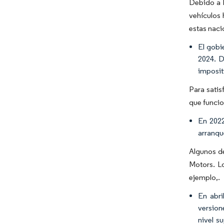
Debido a l
vehículos 
estas naci
El gobi
2024. D
imposit
Para sati
que funcio
En 2022
arranqu
Algunos d
Motors. L
ejemplo,.
En abri
version
nivel s