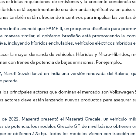
as estrictas regulaciones de emisiones y la creciente conciencia so
híbridos está experimentando una demanda significativa en países 
ones también están ofreciendo incentivos para impulsar las ventas de
erno indio anunció que FAME II, un programa diseñado para promover
e manera similar, el gobierno brasileño está promoviendo la comp
iva, incluyendo híbridos enchufables, vehículos eléctricos híbridos 
sfacer la mayor demanda de vehículos Híbridos y Micro-Híbridos, 
nan con trenes de potencia de bajas emisiones. Por ejemplo,.
, Maruti Suzuki lanzó en India una versión renovada del Baleno, qu
e-parada.
e los principales actores que dominan el mercado son Volkswagen 
os actores clave están lanzando nuevos productos para asegurar s
l de 2022, Maserati presentó el Maserati Grecale, un vehículo mild
es de potencia: los modelos Grecale GT de nivel básico obtienen 
uperior obtienen 325 hp. Todos los modelos vienen con tracción e