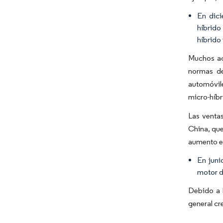
En dic
híbrido
híbrido
Muchos ac
normas de
automóvile
micro-híbr
Las venta
China, que
aumento en
En juni
motor d
Debido a 
general cr