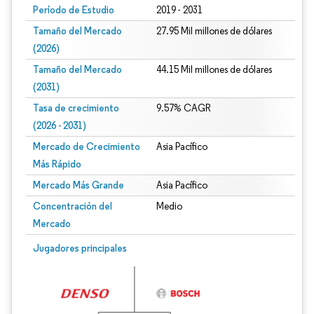
Período de Estudio
2019 - 2031
Tamaño del Mercado
27.95 Mil millones de dólares
(2026)
Tamaño del Mercado
44.15 Mil millones de dólares
(2031)
Tasa de crecimiento
9.57% CAGR
(2026 - 2031)
Mercado de Crecimiento
Asia Pacífico
Más Rápido
Mercado Más Grande
Asia Pacífico
Concentración del
Medio
Mercado
Imagen © Mordor Intelligence. El uso requiere atribución según CC BY 4.0.
Jugadores principales