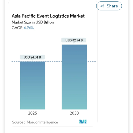
Share
Imagen © Mordor Intelligence. El uso requiere atribución según CC BY 4.0.