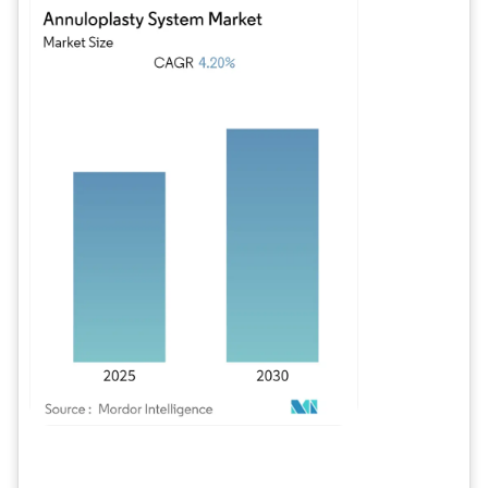
Imagen © Mordor Intelligence. El uso requiere atribución según CC BY 4.0.