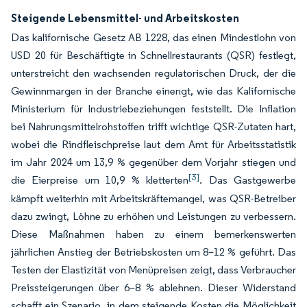
Steigende Lebensmittel- und Arbeitskosten
Das kalifornische Gesetz AB 1228, das einen Mindestlohn von
USD 20 für Beschäftigte in Schnellrestaurants (QSR) festlegt,
unterstreicht den wachsenden regulatorischen Druck, der die
Gewinnmargen in der Branche einengt, wie das Kalifornische
Ministerium für Industriebeziehungen feststellt. Die Inflation
bei Nahrungsmittelrohstoffen trifft wichtige QSR-Zutaten hart,
wobei die Rindfleischpreise laut dem Amt für Arbeitsstatistik
im Jahr 2024 um 13,9 % gegenüber dem Vorjahr stiegen und
[3]
die Eierpreise um 10,9 % kletterten
. Das Gastgewerbe
kämpft weiterhin mit Arbeitskräftemangel, was QSR-Betreiber
dazu zwingt, Löhne zu erhöhen und Leistungen zu verbessern.
Diese Maßnahmen haben zu einem bemerkenswerten
jährlichen Anstieg der Betriebskosten um 8–12 % geführt. Das
Testen der Elastizität von Menüpreisen zeigt, dass Verbraucher
Preissteigerungen über 6–8 % ablehnen. Dieser Widerstand
schafft ein Szenario, in dem steigende Kosten die Möglichkeit