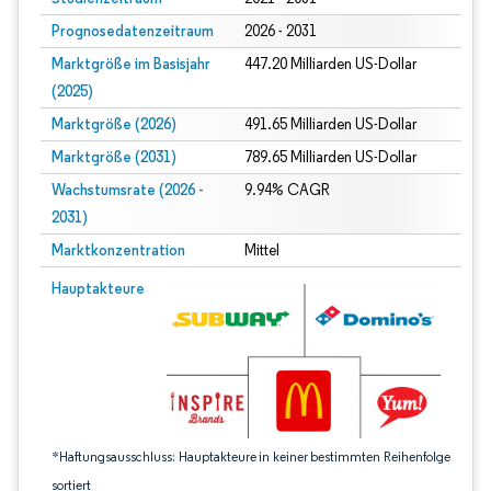
Prognosedatenzeitraum
2026 - 2031
Marktgröße im Basisjahr
447.20 Milliarden US-Dollar
(2025)
Marktgröße (2026)
491.65 Milliarden US-Dollar
Marktgröße (2031)
789.65 Milliarden US-Dollar
Wachstumsrate (2026 -
9.94% CAGR
2031)
Marktkonzentration
Mittel
Bild © Mordor Intelligence. Wiederverwendung erfordert Namensnennung gem
Hauptakteure
*Haftungsausschluss: Hauptakteure in keiner bestimmten Reihenfolge
sortiert