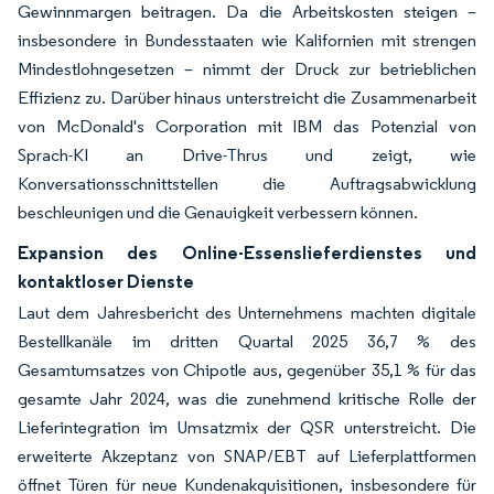
Gewinnmargen beitragen. Da die Arbeitskosten steigen –
insbesondere in Bundesstaaten wie Kalifornien mit strengen
Mindestlohngesetzen – nimmt der Druck zur betrieblichen
Effizienz zu. Darüber hinaus unterstreicht die Zusammenarbeit
von McDonald's Corporation mit IBM das Potenzial von
Sprach-KI an Drive-Thrus und zeigt, wie
Konversationsschnittstellen die Auftragsabwicklung
beschleunigen und die Genauigkeit verbessern können.
Expansion des Online-Essenslieferdienstes und
kontaktloser Dienste
Laut dem Jahresbericht des Unternehmens machten digitale
Bestellkanäle im dritten Quartal 2025 36,7 % des
Gesamtumsatzes von Chipotle aus, gegenüber 35,1 % für das
gesamte Jahr 2024, was die zunehmend kritische Rolle der
Lieferintegration im Umsatzmix der QSR unterstreicht. Die
erweiterte Akzeptanz von SNAP/EBT auf Lieferplattformen
öffnet Türen für neue Kundenakquisitionen, insbesondere für