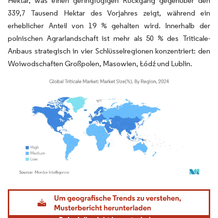
Hektar, was einen geringfügigen Rückgang gegenüber den
339,7 Tausend Hektar des Vorjahres zeigt, während ein
erheblicher Anteil von 19 % gehalten wird. Innerhalb der
polnischen Agrarlandschaft ist mehr als 50 % des Triticale-
Anbaus strategisch in vier Schlüsselregionen konzentriert: den
Woiwodschaften Großpolen, Masowien, Łódź und Lublin.
Bild © Mordor Intelligence. Wiederverwendung erfordert Namensnennung gemäß