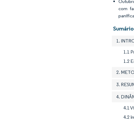
Outubro
com far
panific
Sumário 
1. INT
1.1 
1.2 
2. MET
3. RES
4. DIN
4.1 
4.2 