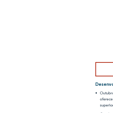
Imagem © Mo
Desenvo
Outubro
oferece
superio