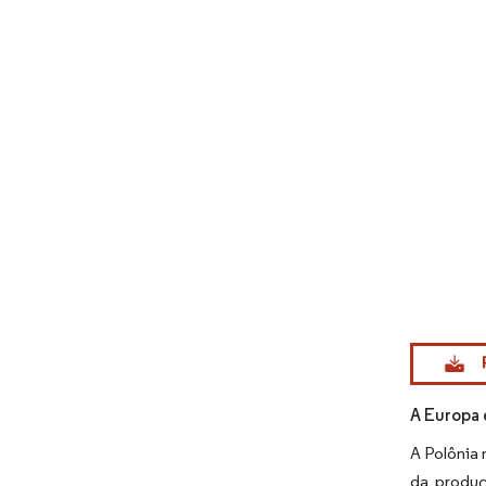
Imagem © Mo
A Europa é
A Polônia 
da produç