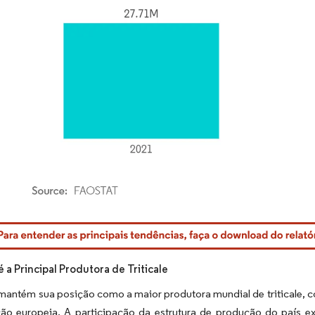
rdor Intelligence. O reuso requer atribuição conforme CC BY 4.0.
 a Principal Produtora de Triticale
mantém sua posição como a maior produtora mundial de triticale, 
ão europeia. A participação da estrutura de produção do país e