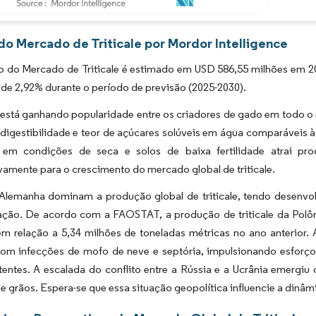
Imagem © Mordor Intelligence. O reuso requer atribuição conforme CC BY 4.0.
do Mercado de Triticale por Mordor Intelligence
 do Mercado de Triticale é estimado em USD 586,55 milhões em 202
e 2,92% durante o período de previsão (2025-2030).
e está ganhando popularidade entre os criadores de gado em todo o
digestibilidade e teor de açúcares solúveis em água comparáveis à 
 em condições de seca e solos de baixa fertilidade atrai pr
ivamente para o crescimento do mercado global de triticale.
 Alemanha dominam a produção global de triticale, tendo desenvo
ração. De acordo com a FAOSTAT, a produção de triticale da Polôn
 relação a 5,34 milhões de toneladas métricas no ano anterior. A
com infecções de mofo de neve e septória, impulsionando esforç
tentes. A escalada do conflito entre a Rússia e a Ucrânia emergi
e grãos. Espera-se que essa situação geopolítica influencie a dinâ