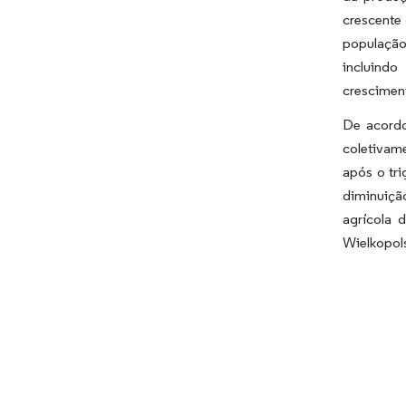
crescente
população
incluindo
crescimen
De acordo
coletivame
após o tri
diminuiçã
agrícola 
Wielkopols