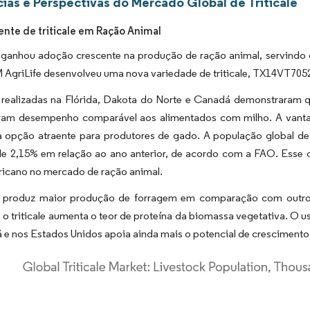
ias e Perspectivas do Mercado Global de Triticale
ente de triticale em Ração Animal
e ganhou adoção crescente na produção de ração animal, servindo c
AgriLife desenvolveu uma nova variedade de triticale, TX14VT70526
 realizadas na Flórida, Dakota do Norte e Canadá demonstraram q
ram desempenho comparável aos alimentados com milho. A vantage
opção atraente para produtores de gado. A população global d
e 2,15% em relação ao ano anterior, de acordo com a FAO. Esse cr
ricano no mercado de ração animal.
le produz maior produção de forragem em comparação com outr
, o triticale aumenta o teor de proteína da biomassa vegetativa. O u
 e nos Estados Unidos apoia ainda mais o potencial de cresciment