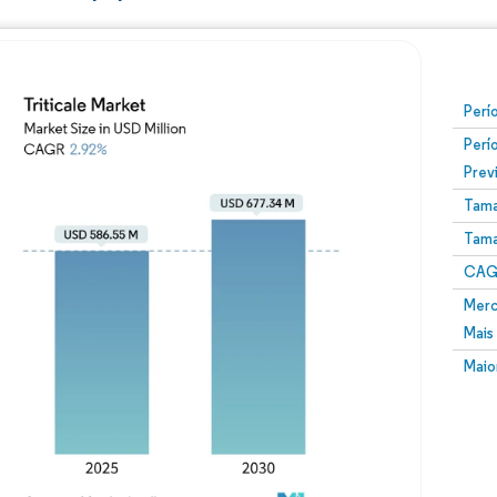
Perí
Perí
Prev
Tama
Tama
CAGR
Merc
Mais
Maio