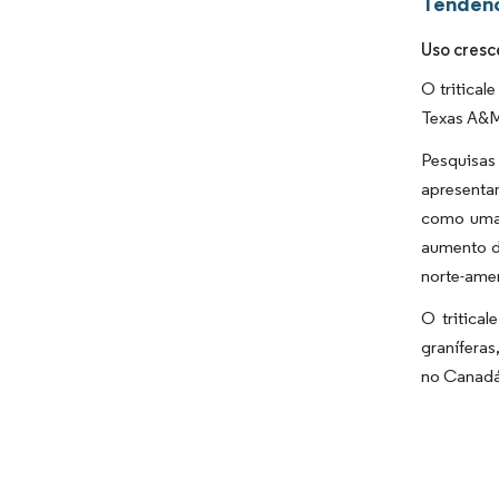
Tendênc
Uso cresc
O tritical
Texas A&M 
Pesquisas
apresenta
como uma 
aumento d
norte-ame
O tritica
graníferas
no Canadá