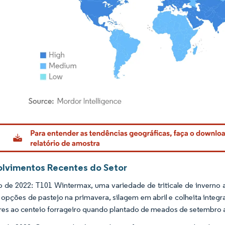
rdor Intelligence. O reuso requer atribuição conforme CC BY 4.0.
lvimentos Recentes do Setor
 de 2022: T101 Wintermax, uma variedade de triticale de inverno a
 opções de pastejo na primavera, silagem em abril e colheita integ
res ao centeio forrageiro quando plantado de meados de setembro