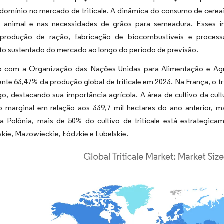
 domínio no mercado de triticale. A dinâmica do consumo de cerea
 animal e nas necessidades de grãos para semeadura. Esses ins
 produção de ração, fabricação de biocombustíveis e process
to sustentado do mercado ao longo do período de previsão.
 com a Organização das Nações Unidas para Alimentação e Agri
nte 63,47% da produção global de triticale em 2023. Na França, o t
go, destacando sua importância agrícola. A área de cultivo da cu
o marginal em relação aos 339,7 mil hectares do ano anterior, 
da Polônia, mais de 50% do cultivo de triticale está estrategic
kie, Mazowieckie, Łódzkie e Lubelskie.