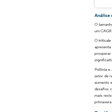
Análise 
O tamanho
um CAGR d
O tritical
apresenta 
prosperar
significat
Polônia e
setor de 
aumento em
desafios 
mais resis
primavera 