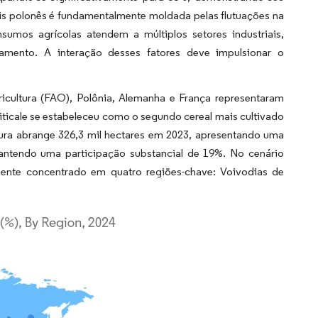
is polonês é fundamentalmente moldada pelas flutuações na
umos agrícolas atendem a múltiplos setores industriais,
amento. A interação desses fatores deve impulsionar o
cultura (FAO), Polônia, Alemanha e França representaram
riticale se estabeleceu como o segundo cereal mais cultivado
ltura abrange 326,3 mil hectares em 2023, apresentando uma
mantendo uma participação substancial de 19%. No cenário
amente concentrado em quatro regiões-chave: Voivodias de