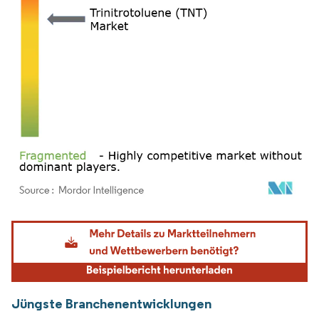
Bild © Mordor Intelligence. Wiederverwendung erfordert Namensnennung gemäß
Jüngste Branchenentwicklungen