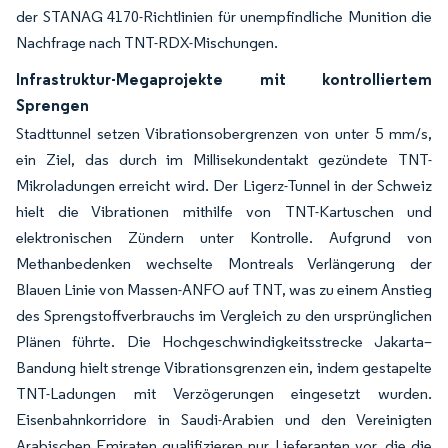
der STANAG 4170-Richtlinien für unempfindliche Munition die
Nachfrage nach TNT-RDX-Mischungen.
Infrastruktur-Megaprojekte mit kontrolliertem
Sprengen
Stadttunnel setzen Vibrationsobergrenzen von unter 5 mm/s,
ein Ziel, das durch im Millisekundentakt gezündete TNT-
Mikroladungen erreicht wird. Der Ligerz-Tunnel in der Schweiz
hielt die Vibrationen mithilfe von TNT-Kartuschen und
elektronischen Zündern unter Kontrolle. Aufgrund von
Methanbedenken wechselte Montreals Verlängerung der
Blauen Linie von Massen-ANFO auf TNT, was zu einem Anstieg
des Sprengstoffverbrauchs im Vergleich zu den ursprünglichen
Plänen führte. Die Hochgeschwindigkeitsstrecke Jakarta–
Bandung hielt strenge Vibrationsgrenzen ein, indem gestapelte
TNT-Ladungen mit Verzögerungen eingesetzt wurden.
Eisenbahnkorridore in Saudi-Arabien und den Vereinigten
Arabischen Emiraten qualifizieren nur Lieferanten vor, die die