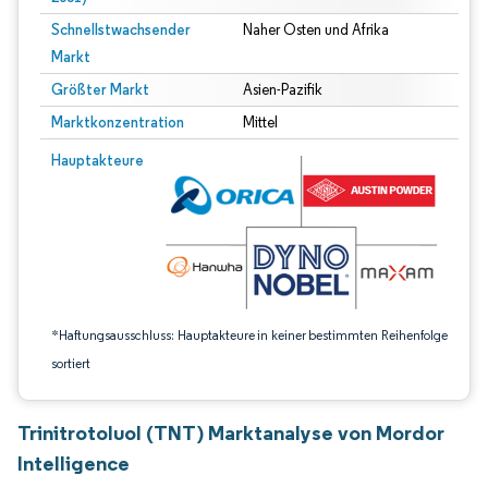
Schnellstwachsender
Naher Osten und Afrika
Markt
Größter Markt
Asien-Pazifik
Marktkonzentration
Mittel
Bild © Mordor Intelligence. Wiederverwendung erfordert Namensnennung gem
Hauptakteure
*Haftungsausschluss: Hauptakteure in keiner bestimmten Reihenfolge
sortiert
Trinitrotoluol (TNT) Marktanalyse von Mordor
Intelligence