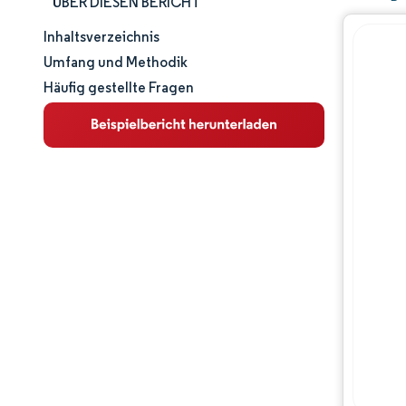
ÜBER DIESEN BERICHT
Inhaltsverzeichnis
Marktgröße und -anteil
Umfang und Methodik
Häufig gestellte Fragen
Marktanalyse
Trends und Einblicke
Regulatorisches Umfeld
Wertschöpfungskettenanalyse
Wettbewerbslandschaft
Hauptakteure
Chancen & Aussichten
Branchenentwicklungen