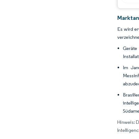
Marktan
Es wird er
verzeichne
Geräte 
Install
Im Janu
Messinf
abzudec
Brasili
intelli
Südamer
Hinweis: 
Intelligen