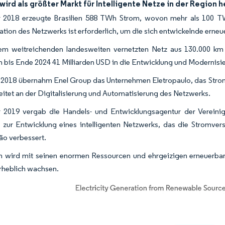
 wird als größter Markt für Intelligente Netze in der Region
r 2018 erzeugte Brasilien 588 TWh Strom, wovon mehr als 100 T
ation des Netzwerks ist erforderlich, um die sich entwickelnde erne
em weitreichenden landesweiten vernetzten Netz aus 130.000 km
en bis Ende 2024 41 Milliarden USD in die Entwicklung und Modernisi
 2018 übernahm Enel Group das Unternehmen Eletropaulo, das Strom
eitet an der Digitalisierung und Automatisierung des Netzwerks.
 2019 vergab die Handels- und Entwicklungsagentur der Vereini
 zur Entwicklung eines intelligenten Netzwerks, das die Stromve
o verbessert.
en wird mit seinen enormen Ressourcen und ehrgeizigen erneuerbar
rheblich wachsen.