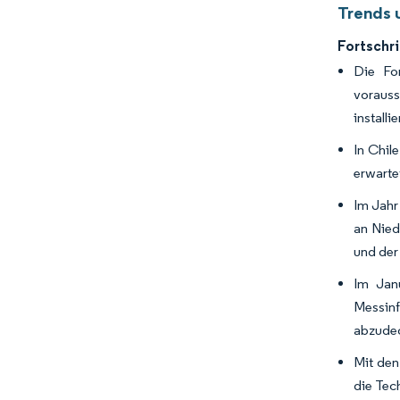
Trends 
Fortschr
Die For
vorauss
installi
In Chil
erwartet
Im Jahr
an Nied
und der
Im Janu
Messinf
abzudec
Mit den
die Tec