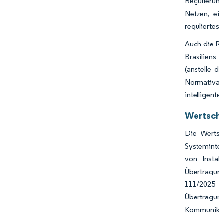
Regulieru
Netzen, e
reguliertes
Auch die R
Brasilien
(anstelle 
Normativa 
intelligen
Wertsch
Die Werts
Systemint
von Insta
Übertragun
111/2025 
Übertragu
Kommunika