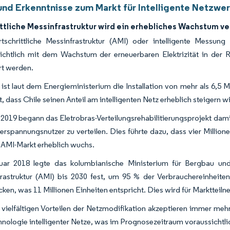
und Erkenntnisse zum Markt für Intelligente Netzwer
ittliche Messinfrastruktur wird ein erhebliches Wachstum v
tschrittliche Messinfrastruktur (AMI) oder intelligente Messung 
ichtlich mit dem Wachstum der erneuerbaren Elektrizität in der
ert werden.
e ist laut dem Energieministerium die Installation von mehr als 6,5 M
, dass Chile seinen Anteil am intelligenten Netz erheblich steigern wi
 2019 begann das Eletrobras-Verteilungsrehabilitierungsprojekt da
erspannungsnutzer zu verteilen. Dies führte dazu, dass vier Million
 AMI-Markt erheblich wuchs.
ar 2018 legte das kolumbianische Ministerium für Bergbau und E
rastruktur (AMI) bis 2030 fest, um 95 % der Verbrauchereinheiten
ken, was 11 Millionen Einheiten entspricht. Dies wird für Markttei
 vielfältigen Vorteilen der Netzmodifikation akzeptieren immer mehr
hnologie intelligenter Netze, was im Prognosezeitraum voraussichtl