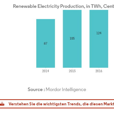
dor Intelligence. Wiederverwendung erfordert Namensnennung gemäß CC BY 4.0.
Verstehen Sie die wichtigsten Trends, die diesen Mark