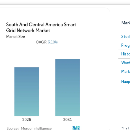
Mark
Stud
Prog
Hist
Wach
Mark
Bild © Mordor Intelligence. Wiederverwendung erfor
Bild 
Haup
*Haft