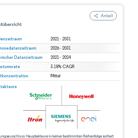
Anteil
tübersicht
ienzeitraum
2021 - 2031
nosedatenzeitraum
2026 - 2031
orischer Datenzeitraum
2021 - 2024
stumsrate
3.18% CAGR
tkonzentration
Mittel
dert Namensnennung gemäß CC BY 4.0.
© Mordor Intelligence. Wiederverwendung erfordert Namensnennung gemäß CC BY 4.0.
takteure
ungsausschluss: Hauptakteure in keiner bestimmten Reihenfolge sortiert