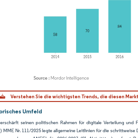
dor Intelligence. Wiederverwendung erfordert Namensnennung gemäß CC BY 4.0.
Verstehen Sie die wichtigsten Trends, die diesen Mark
orisches Umfeld
verschärft seinen politischen Rahmen für digitale Verteilung und 
 MME Nr. 111/2025 legte allgemeine Leitlinien für die schrittweise 