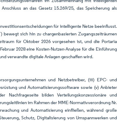
echtsetzungsverfahren im Zusammenhang mit intelligenten
m Anschluss an das Gesetz 15.269/25, das Speicherung als
vestitionsentscheidungen für intelligente Netze beeinflusst.
T) bewegt sich hin zu chargenbasierten Zugangszeiträumen
zeitraum für Oktober 2026 vorgesehen ist, und die Portaria
Februar 2028 eine Kosten-Nutzen-Analyse für die Einführung
 und verwandte digitale Anlagen geschaffen wird.
Versorgungsunternehmen und Netzbetreiber, (iii) EPC- und
srüstung und Automatisierungssoftware sowie (v) Anbieter
 der Nachfrageseite bilden Verteilungskonzessionäre und
ierungsleitlinien im Rahmen der MME-Normativverordnung Nr.
rwachung und Automatisierung einfließen, während große
 Steuerung, Schutz, Digitalisierung von Umspannwerken und