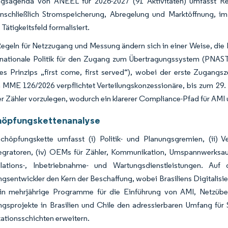
ngsagenda von ANEEL für 2026-2027 (91 Aktivitäten) umfasst R
inschließlich Stromspeicherung, Abregelung und Marktöffnung, i
 Tätigkeitsfeld formalisiert.
egeln für Netzzugang und Messung ändern sich in einer Weise, die In
s nationale Politik für den Zugang zum Übertragungssystem (PNAS
des Prinzips „first come, first served“), wobei der erste Zugangs
MME 126/2026 verpflichtet Verteilungskonzessionäre, bis zum 29. 
ter Zähler vorzulegen, wodurch ein klarerer Compliance-Pfad für AMI
öpfungskettenanalyse
chöpfungskette umfasst (i) Politik- und Planungsgremien, (ii) 
egratoren, (iv) OEMs für Zähler, Kommunikation, Umspannwerksau
llations-, Inbetriebnahme- und Wartungsdienstleistungen. Auf
gsentwickler den Kern der Beschaffung, wobei Brasiliens Digitalis
in mehrjährige Programme für die Einführung von AMI, Netzübe
ngsprojekte in Brasilien und Chile den adressierbaren Umfang für
tionsschichten erweitern.