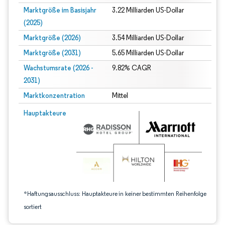
Marktgröße im Basisjahr
3.22 Milliarden US-Dollar
(2025)
Marktgröße (2026)
3.54 Milliarden US-Dollar
Marktgröße (2031)
5.65 Milliarden US-Dollar
Wachstumsrate (2026 -
9.82% CAGR
2031)
Marktkonzentration
Mittel
Bild © Mordor Intelligence. Wiederverwendung erfordert Namensnennung gem
Hauptakteure
*Haftungsausschluss: Hauptakteure in keiner bestimmten Reihenfolge
sortiert