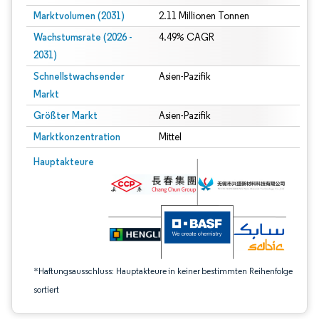
Marktvolumen (2031)
2.11 Millionen Tonnen
Wachstumsrate (2026 -
4.49% CAGR
2031)
Schnellstwachsender
Asien-Pazifik
Markt
Größter Markt
Asien-Pazifik
Marktkonzentration
Mittel
Bild © Mordor Intelligence. Wiederverwendung erfordert Namensnennung gem
Hauptakteure
*Haftungsausschluss: Hauptakteure in keiner bestimmten Reihenfolge
sortiert