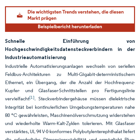
Schnelle Einführung von
Hochgeschwindigkeitsdatensteckverbindern in der
Industrieautomatisierung
Industrielle Automatisierungsanlagen wechseln von seriellen
Feldbus-Architekturen zu Multi-Gigabit-deterministischem
Ethernet, ein Übergang, der die Anzahl der Hochfrequenz-
Kupfer- und Glasfaser-Schnittstellen pro Fertigungslinie
[1]
vervielfacht
. Steckverbindergehäuse müssen dielektrische
Integrität bei kontinuierlichen Umgebungstemperaturen nahe
80 °C gewährleisten, Maschinenölverschmutzung widerstehen
und wiederholte Warm-Kalt-Zyklen tolerieren. Mit Glasfaser
verstärktes, UL 94 V-0-konformes Polybutylenterephthalat liefert
die erforderliche Dimensionsstabilität und ermöglicht Plug-