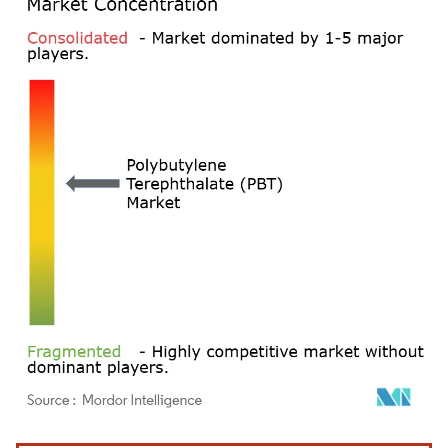
Bild © Mordor Intelligence. Wiederverwendung erfordert Namensnennung gemäß