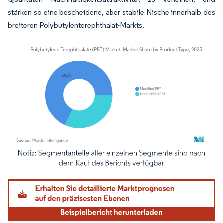
stärken so eine bescheidene, aber stabile Nische innerhalb des
breiteren Polybutylenterephthalat-Markts.
Bild © Mordor Intelligence. Wiederverwendung erfordert Namensnennung gemäß