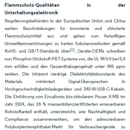
Flammschutz-Qualitäten in der
Unterhaltungselektronik
Regulierungsbehörden in der Europäischen Union und China
weiten Beschränkungen für bromierte und chlorierte
Flammschutzmittel aus und gehen von freiwilligen
Umweltkennzeichnungen zu harten Substanzverboten gemäß
[2]
RoHS- und GB/T-Standards über
. Geräte-OEMs schreiben
nun Phosphor-Stickstoff-PBT-Systeme vor, die UL 94 V-0 bei 0,4
mm erfüllen und den Gesamthalogengehalt unter 900 ppm
senken. Die inhärent niedrige Dielektrizitätskonstante des
Materials minimiert Signal-Übersprechen in
Hochgeschwindigkeitsladegeräten und 240-W-USB-C-Kabeln.
Die Einführung von Envaliores bio-zirkulärem Pocan X-MB im
Jahr 2024, das 26 % massenbilanzzertifizierten erneuerbaren
Rohstoffanteil enthält, unterstreicht, wie Nachhaltigkeit und
Compliance zusammenwirken, um den adressierbaren
Polybutylenterephthalat-Markt für Verbrauchergeräte zu