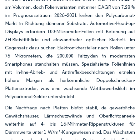
am Volumen, doch Folienvarianten mit einer CAGR von 7,28 %
im Prognosezeitraum 2026–2031 lenken den Polycarbonat-
Markt in Richtung dünnerer Substrate. Automotive-Head-up-
Displays erfordern 100-Mikrometer-Folien mit Betonung auf
3H-Bleistifthärte und einwandfreier optischer Klarheit. Im
Gegensatz dazu suchen Elektronikhersteller nach Rollen unter
75 Mikrometern, die 200.000 Faltzyklen in modernsten
Smartphones standhalten müssen. Spezialisierte Folienlinien
mit In-line-Abrieb- und Antireflexbeschichtungen erzielen
höhere Margen als herkömmliche Doppelschnecken-
Plattenextruder, was eine wachsende Wettbewerbskluft im
Polycarbonat-Sektor unterstreicht.
Die Nachfrage nach Platten bleibt stabil, da gewerbliche
Gewächshäuser, Lärmschutzwände und Oberlichtpaneele
weiterhin auf 4- bis 16-Millimeter-Rippenstrukturen für
Dämmwerte unter 1 W/m²-K angewiesen sind. Das Wachstum