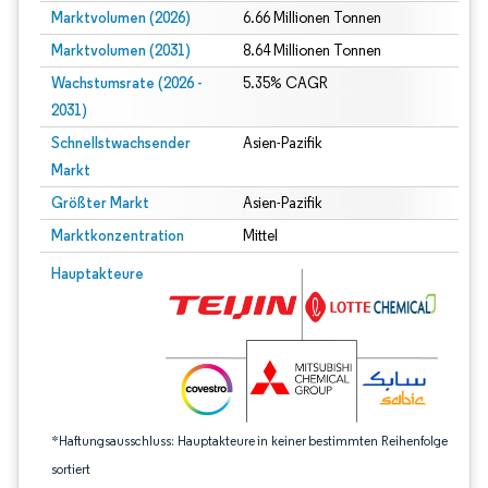
Marktvolumen (2026)
6.66 Millionen Tonnen
Marktvolumen (2031)
8.64 Millionen Tonnen
Wachstumsrate (2026 -
5.35% CAGR
2031)
Schnellstwachsender
Asien-Pazifik
Markt
Größter Markt
Asien-Pazifik
Marktkonzentration
Mittel
Bild © Mordor Intelligence. Wiederverwendung erfordert Namensnennung gem
Hauptakteure
*Haftungsausschluss: Hauptakteure in keiner bestimmten Reihenfolge
sortiert