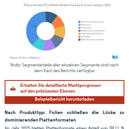
Bild © Mordor Intelligence. Wiederverwendung erfordert Namensnennung gemäß
Nach Produkttyp: Folien schließen die Lücke zu
dominierenden Plattenformaten
Im Jahr 2025 hielten Plattenformate einen Anteil von 38,11 %