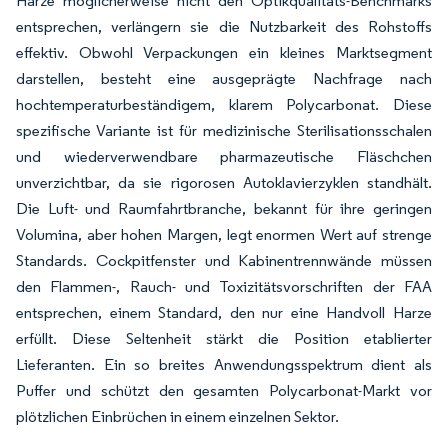
Harze möglicherweise nicht den Optikqualitäts-Benchmarks
entsprechen, verlängern sie die Nutzbarkeit des Rohstoffs
effektiv. Obwohl Verpackungen ein kleines Marktsegment
darstellen, besteht eine ausgeprägte Nachfrage nach
hochtemperaturbeständigem, klarem Polycarbonat. Diese
spezifische Variante ist für medizinische Sterilisationsschalen
und wiederverwendbare pharmazeutische Fläschchen
unverzichtbar, da sie rigorosen Autoklavierzyklen standhält.
Die Luft- und Raumfahrtbranche, bekannt für ihre geringen
Volumina, aber hohen Margen, legt enormen Wert auf strenge
Standards. Cockpitfenster und Kabinentrennwände müssen
den Flammen-, Rauch- und Toxizitätsvorschriften der FAA
entsprechen, einem Standard, den nur eine Handvoll Harze
erfüllt. Diese Seltenheit stärkt die Position etablierter
Lieferanten. Ein so breites Anwendungsspektrum dient als
Puffer und schützt den gesamten Polycarbonat-Markt vor
plötzlichen Einbrüchen in einem einzelnen Sektor.