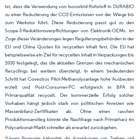
ist, dass die Verwendung von Isosorbid-Rohstoff in DURABIO
zu einer Reduzierung der CO2-Emissionen von der Wiege bis
zum Werkstor führt. Diese Reduzierung passt gut zu den
Scope-3-Reduktionsverpflichtungen von Elektronik-OEMs. Im
Zuge dieser Veränderungen legen Regulierungsbehörden in der
EU und China Quoten für recycelten Inhalt fest. Die EU hat
beispielsweise ein Ziel für recycelten Inhalt in Verpackungen bis
2030 festgelegt, das die aktuellen Grenzen des mechanischen
Recyclings bei weitem übersteigt. In einem bedeutenden
Schritt hat Covestros Pilot-Methanolysanlage hohe Ausbeuten
erzielt und Post-Consumer-PC erfolgreich in BPA in
Primärqualität recycelt. Der kommerzielle Erfolg solcher
Vorhaben hängt jedoch stark von politischen Anreizen wie
Massenbilanz-Zertifikaten ab. Ohne einen raschen
Produktionsanstieg könnte die Nachfrage nach Primärharz im
Polycarbonat-Markt schneller als erwartet zurückgehen.
*Unsere Prognosen behandeln die Auswirkungen von Treibern und