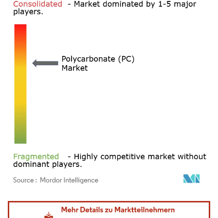
Bild © Mordor Intelligence. Wiederverwendung erfordert Namensnennung gemäß