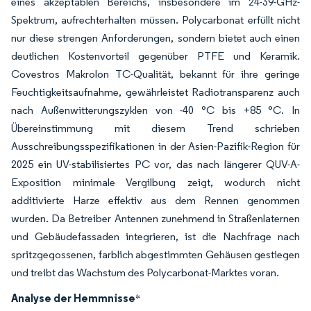
eines akzeptablen Bereichs, insbesondere im 24-39-GHz-
Spektrum, aufrechterhalten müssen. Polycarbonat erfüllt nicht
nur diese strengen Anforderungen, sondern bietet auch einen
deutlichen Kostenvorteil gegenüber PTFE und Keramik.
Covestros Makrolon TC-Qualität, bekannt für ihre geringe
Feuchtigkeitsaufnahme, gewährleistet Radiotransparenz auch
nach Außenwitterungszyklen von -40 °C bis +85 °C. In
Übereinstimmung mit diesem Trend schrieben
Ausschreibungsspezifikationen in der Asien-Pazifik-Region für
2025 ein UV-stabilisiertes PC vor, das nach längerer QUV-A-
Exposition minimale Vergilbung zeigt, wodurch nicht
additivierte Harze effektiv aus dem Rennen genommen
wurden. Da Betreiber Antennen zunehmend in Straßenlaternen
und Gebäudefassaden integrieren, ist die Nachfrage nach
spritzgegossenen, farblich abgestimmten Gehäusen gestiegen
und treibt das Wachstum des Polycarbonat-Marktes voran.
Analyse der Hemmnisse
*