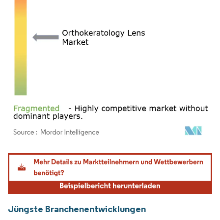
Bild © Mordor Intelligence. Wiederverwendung erfordert Namensnennung gemäß
Jüngste Branchenentwicklungen