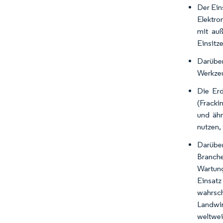
Der Ein
Elektro
mit auß
Einsitze
Darüber
Werkzeu
Die Erd
(Fracki
und ähn
nutzen,
Darüber
Branche
Wartung
Einsatz
wahrsch
Landwir
weltwei