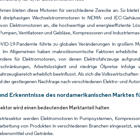
hmen bieten diese Motoren für verschiedene Zwecke an. So bietet b
d dreiphasigen Wechselstrommotoren in NEMA- und IEC-Gehäusen
 von Elektromotoren an, die hochwertige und energieeffiziente Lös
umpen, Ventilatoren und Gebläse, Kompressoren und Industriemas
ID-19-Pandemie führte zu globalen Veränderungen in großem Maßs
. Im Allgemeinen haben makroökonomische Faktoren erhebliche 
ndere für Elektromotoren, von denen Elektrofahrzeuge aufgrund
eschränkungen, Arbeitslosigkeit und niedrige Ölpreise infol
fahrzeugbereich erheblich beeinflusst. Als sich die Volkswirtschaft
d der gestiegenen Nachfrage nach verschiedenen Elektro- und Auto
und Erkenntnisse des nordamerikanischen Marktes f
sektor wird einen bedeutenden Marktanteil halten
striesektor werden Elektromotoren in Pumpsystemen, Kompressor
arbeitung von Produkten in verschiedenen Branchen eingesetzt, wie
ebensmittel und Getränke.