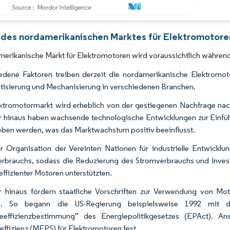
Bild © Mordor Intelligence. Wiederverwendung erfordert Namensnennung gemäß 
 des nordamerikanischen Marktes für Elektromotoren
merikanische Markt für Elektromotoren wird voraussichtlich währe
edene Faktoren treiben derzeit die nordamerikanische Elektromo
isierung und Mechanisierung in verschiedenen Branchen.
ktromotormarkt wird erheblich von der gestiegenen Nachfrage na
 hinaus haben wachsende technologische Entwicklungen zur Einfüh
eben werden, was das Marktwachstum positiv beeinflusst.
r Organisation der Vereinten Nationen für industrielle Entwicklu
rbrauchs, sodass die Reduzierung des Stromverbrauchs und Inves
effizienter Motoren unterstützten.
 hinaus fördern staatliche Vorschriften zur Verwendung von Mo
e. So begann die US-Regierung beispielsweise 1992 mit de
ieeffizienzbestimmung” des Energiepolitikgesetzes (EPAct). A
effizienz (MEPS) für Elektromotoren fest.