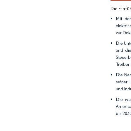
Die Einfü
Mit den
elektri
zur Dek
Die Unt
und di
Steuerb
Treiber
Die Nac
seiner 
und Ind
Die wac
America
bis 203