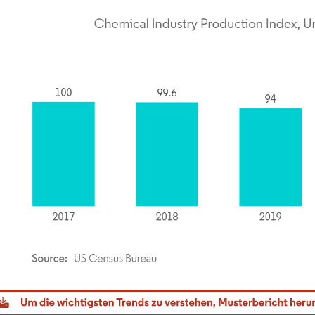
dor Intelligence. Wiederverwendung erfordert Namensnennung gemäß CC BY 4.0.