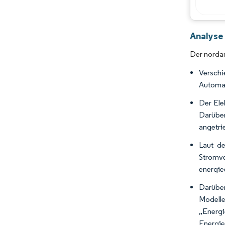
Analyse
Der norda
Verschi
Automat
Der Ele
Darüber
angetri
Laut de
Stromve
energie
Darüber
Modell
„Energ
Energie