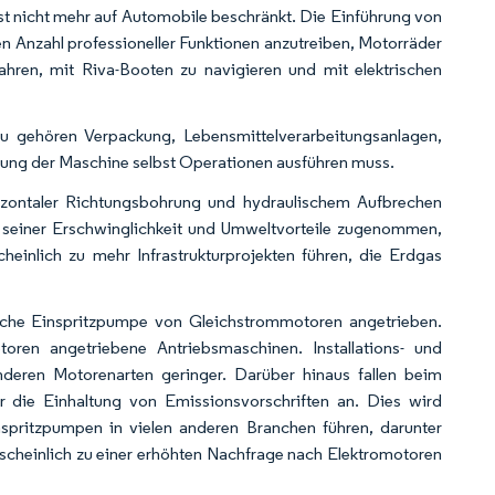
st nicht mehr auf Automobile beschränkt. Die Einführung von
n Anzahl professioneller Funktionen anzutreiben, Motorräder
ren, mit Riva-Booten zu navigieren und mit elektrischen
zu gehören Verpackung, Lebensmittelverarbeitungsanlagen,
ung der Maschine selbst Operationen ausführen muss.
izontaler Richtungsbohrung und hydraulischem Aufbrechen
 seiner Erschwinglichkeit und Umweltvorteile zugenommen,
einlich zu mehr Infrastrukturprojekten führen, die Erdgas
ische Einspritzpumpe von Gleichstrommotoren angetrieben.
toren angetriebene Antriebsmaschinen. Installations- und
deren Motorenarten geringer. Darüber hinaus fallen beim
r die Einhaltung von Emissionsvorschriften an. Dies wird
pritzpumpen in vielen anderen Branchen führen, darunter
cheinlich zu einer erhöhten Nachfrage nach Elektromotoren