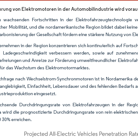
hrung von Elektromotoren in der Automobilindustrie wird vorau
 wachsenden Fortschritten in der Elektrofahrzeugtechnologie ve
scher Mobilität, und die nordamerikanische Region bildet dabei kein
arbonisierung der Gesellschaft fördern eine stärkere Nutzung von E
ernehmen in der Region konzentrieren sich kontinuierlich auf Fortsch
e Ladegeschwindigkeit verbessern werden, sowie auf zunehmende
efreiungen und Anreize zur Förderung umweltfreundlicher Elektrofa
 für das Wachstum des Elektromotormarktes.
hfrage nach Wechselstrom-Synchronmotoren ist in Nordamerika der
Langlebigkeit, Einfachheit, Lebensdauer und des fehlenden Bedarfs an
ustrieproduktion eingesetzt.
hsende Durchdringungsrate von Elektrofahrzeugen in der Region
 wird die prognostizierte Durchdringungsrate von rein elektrische
0 30% erreichen.