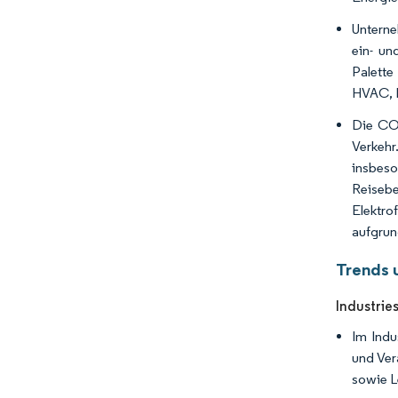
Unterne
ein- un
Palette
HVAC, P
Die COV
Verkehr
insbeso
Reiseb
Elektro
aufgrun
Trends 
Industrie
Im Indu
und Ver
sowie L