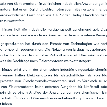
satz von Elektromotoren in zahlreichen industriellen Anwendungen i
motoren hat es ermöglicht, Elektromotorräder mit einer zunehmende
ergewöhnlichen Leistungen wie CRP oder Harley Davidson zu fah
rn zu wetteifern.
 hinaus holt die industrielle Fertigungswelt zunehmend auf. Da
gmaschinen und alle anderen Branchen, in denen die interne Beweg
gasproduktion hat durch den Einsatz von Technologien wie hor
ng) erheblich zugenommen. Die Nutzung von Erdgas hat aufgrund
liche Trends werden in naher Zukunft erwartet. Dies wird wahrsch
 was die Nachfrage nach Elektromotoren weltweit steigert.
 hinaus wird die in der chemischen Industrie eingesetzte chem
nkenner halten Elektromotoren für wirtschaftlicher als von Mo
skosten von Gleichstromelektromotoren sind im Vergleich zu an
 von Elektromotoren keine externen Ausgaben für Kraftstoff ode
einlich zu einem Anstieg der Anwendungen von chemischen Eins
tschaft, Öl/Gas und Wasser-/Abwasserbehandlung. Dies wird wahrs
t führen.