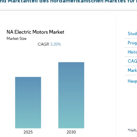
nd Marktanteil des nordamerikanischen Marktes für
Stud
Prog
Hist
CAG
Mark
Haup
*Haft