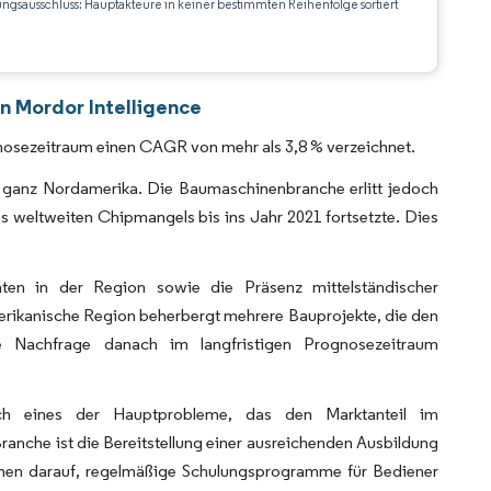
ungsausschluss: Hauptakteure in keiner bestimmten Reihenfolge sortiert
CC BY 4.0.
 Mordor Intelligence
nosezeitraum einen CAGR von mehr als 3,8 % verzeichnet.
n ganz Nordamerika. Die Baumaschinenbranche erlitt jedoch
s weltweiten Chipmangels bis ins Jahr 2021 fortsetzte. Dies
täten in der Region sowie die Präsenz mittelständischer
rikanische Region beherbergt mehrere Bauprojekte, die den
e Nachfrage danach im langfristigen Prognosezeitraum
och eines der Hauptprobleme, das den Marktanteil im
anche ist die Bereitstellung einer ausreichenden Ausbildung
hmen darauf, regelmäßige Schulungsprogramme für Bediener