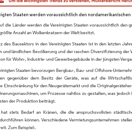
nigten Staaten werden voraussichtlich den nordamerikanische
uf die Länder werden die Vereinigten Staaten voraussichtlich den 
größte Anzahl an Wolkenkratzern der Welt besitzt.
z des Bausektors in den Vereinigten Staaten ist in den letzten J
n und ländlichen Bevölkerung und der raschen Diversifizierung der 
gion für Wohn-, Industrie- und Gewerbegebäude in der jüngsten Ve
einigten Staaten bevorzugen Bergbau-, Bau- und Offshore-Unternehm
en gegenüber dem Besitz der Geräte, was auf die Wirtschaftlich
e Einschränkung für den Neugerätemarkt und die Originalgeräteherst
einerungsmaschinen, um Prozesse nahtlos zu gestalten, was jedoch ku
ten der Produktion beiträgt.
hat stets Bedarf an Kränen, die die anspruchsvollsten städtisch
 durchführen können. Verschiedene Vermietungsunternehmen stelle
eit. Zum Beispiel:.