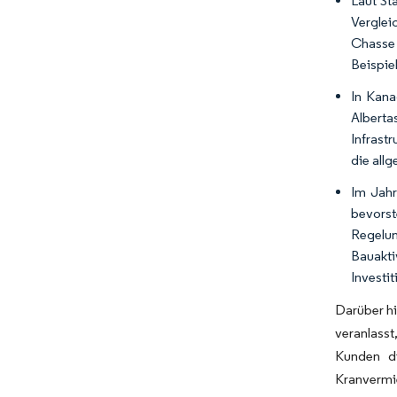
Laut St
Verglei
Chasse 
Beispie
In Kana
Alberta
Infrast
die all
Im Jahr
bevors
Regelu
Bauakti
Investi
Darüber hi
veranlasst
Kunden di
Kranvermi