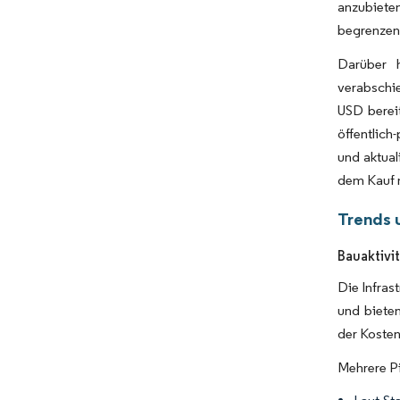
anzubieten
begrenzen
Darüber h
verabschie
USD bereit
öffentlic
und aktual
dem Kauf n
Trends 
Bauaktivi
Die Infras
und biete
der Koste
Mehrere Pi