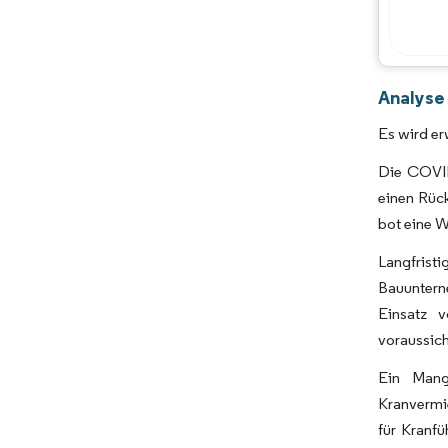
Analyse
Es wird e
Die COVID
einen Rück
bot eine 
Langfrist
Bauuntern
Einsatz v
voraussich
Ein Mang
Kranvermie
für Kranf