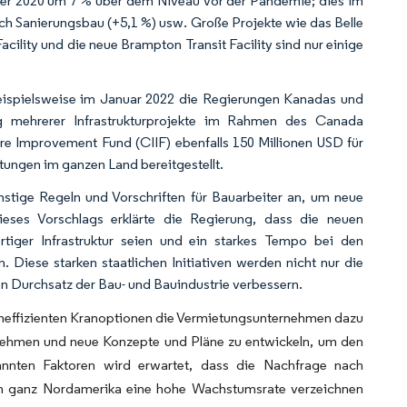
ber 2020 um 7 % über dem Niveau vor der Pandemie; dies im
ich Sanierungsbau (+5,1 %) usw. Große Projekte wie das Belle
ility und die neue Brampton Transit Facility sind nur einige
beispielsweise im Januar 2022 die Regierungen Kanadas und
ung mehrerer Infrastrukturprojekte im Rahmen des Canada
re Improvement Fund (CIIF) ebenfalls 150 Millionen USD für
tungen im ganzen Land bereitgestellt.
stige Regeln und Vorschriften für Bauarbeiter an, um neue
eses Vorschlags erklärte die Regierung, dass die neuen
iger Infrastruktur seien und ein starkes Tempo bei den
 Diese starken staatlichen Initiativen werden nicht nur die
den Durchsatz der Bau- und Bauindustrie verbessern.
eneffizienten Kranoptionen die Vermietungsunternehmen dazu
fzunehmen und neue Konzepte und Pläne zu entwickeln, um den
annten Faktoren wird erwartet, dass die Nachfrage nach
 in ganz Nordamerika eine hohe Wachstumsrate verzeichnen