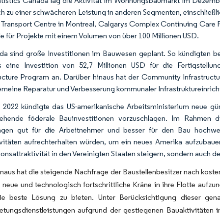
atistics Canada lag die Aktivität im Wohnungsbaumarkt im Dezem
ch zu einer schwächeren Leistung in anderen Segmenten, einschließl
Transport Centre in Montreal, Calgarys Complex Continuing Care Fac
le für Projekte mit einem Volumen von über 100 Millionen USD.
da sind große Investitionen im Bauwesen geplant. So kündigten 
s eine Investition von 52,7 Millionen USD für die Fertigstell
ructure Program an. Darüber hinaus hat der Community Infrastructu
gemeine Reparatur und Verbesserung kommunaler Infrastruktureinrich
 2022 kündigte das US-amerikanische Arbeitsministerium neue gün
tehende föderale Bauinvestitionen vorzuschlagen. Im Rahmen di
ngen gut für die Arbeitnehmer und besser für den Bau hochwert
vitäten aufrechterhalten würden, um ein neues Amerika aufzubauen.
tionsattraktivität in den Vereinigten Staaten steigern, sondern auch 
naus hat die steigende Nachfrage der Baustellenbesitzer nach kost
, neue und technologisch fortschrittliche Kräne in ihre Flotte au
e beste Lösung zu bieten. Unter Berücksichtigung dieser gen
etungsdienstleistungen aufgrund der gestiegenen Bauaktivitäten