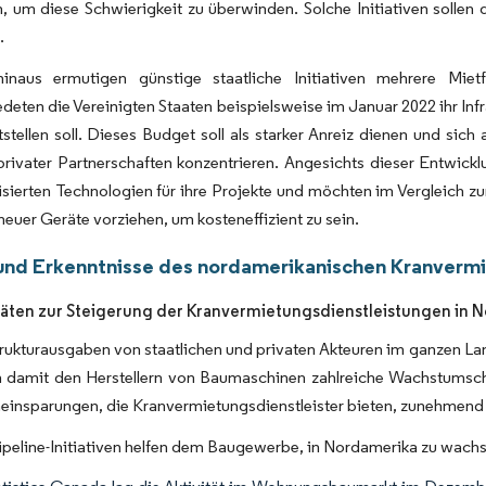
, um diese Schwierigkeit zu überwinden. Solche Initiativen solle
.
inaus ermutigen günstige staatliche Initiativen mehrere Miet
deten die Vereinigten Staaten beispielsweise im Januar 2022 ihr Inf
stellen soll. Dieses Budget soll als starker Anreiz dienen und sic
h-privater Partnerschaften konzentrieren. Angesichts dieser Entw
isierten Technologien für ihre Projekte und möchten im Vergleich z
euer Geräte vorziehen, um kosteneffizient zu sein.
und Erkenntnisse des nordamerikanischen Kranverm
täten zur Steigerung der Kranvermietungsdienstleistungen in 
trukturausgaben von staatlichen und privaten Akteuren im ganzen Lan
n damit den Herstellern von Baumaschinen zahlreiche Wachstumsc
neinsparungen, die Kranvermietungsdienstleister bieten, zunehmen
peline-Initiativen helfen dem Baugewerbe, in Nordamerika zu wachs