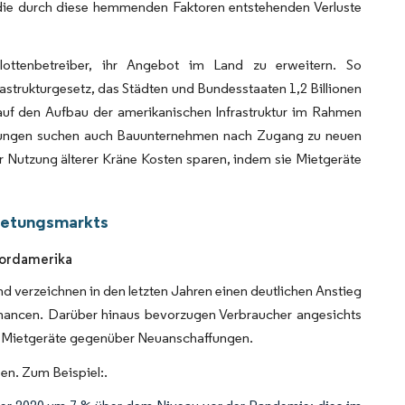
n die durch diese hemmenden Faktoren entstehenden Verluste
flottenbetreiber, ihr Angebot im Land zu erweitern. So
rastrukturgesetz, das Städten und Bundesstaaten 1,2 Billionen
h auf den Aufbau der amerikanischen Infrastruktur im Rahmen
icklungen suchen auch Bauunternehmen nach Zugang zu neuen
ur Nutzung älterer Kräne Kosten sparen, indem sie Mietgeräte
ietungsmarkts
Nordamerika
d verzeichnen in den letzten Jahren einen deutlichen Anstieg
hancen. Darüber hinaus bevorzugen Verbraucher angesichts
d Mietgeräte gegenüber Neuanschaffungen.
en. Zum Beispiel:.