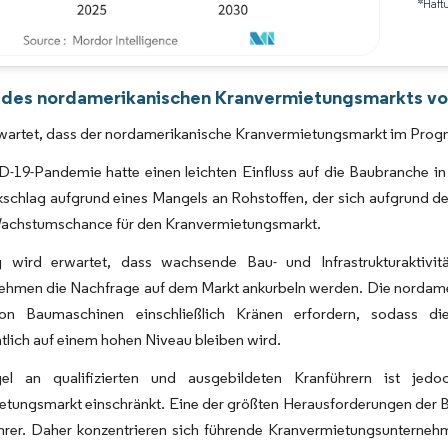
*Haft
Bild © Mordor Intelligence. Wiederverwendung erfordert Namensnennung gemäß 
 des nordamerikanischen Kranvermietungsmarkts von
rwartet, dass der nordamerikanische Kranvermietungsmarkt im Prog
-19-Pandemie hatte einen leichten Einfluss auf die Baubranche i
schlag aufgrund eines Mangels an Rohstoffen, der sich aufgrund de
Wachstumschance für den Kranvermietungsmarkt.
ig wird erwartet, dass wachsende Bau- und Infrastrukturaktivi
ehmen die Nachfrage auf dem Markt ankurbeln werden. Die nordame
on Baumaschinen einschließlich Kränen erfordern, sodass di
tlich auf einem hohen Niveau bleiben wird.
el an qualifizierten und ausgebildeten Kranführern ist jed
tungsmarkt einschränkt. Eine der größten Herausforderungen der Br
ührer. Daher konzentrieren sich führende Kranvermietungsunterne