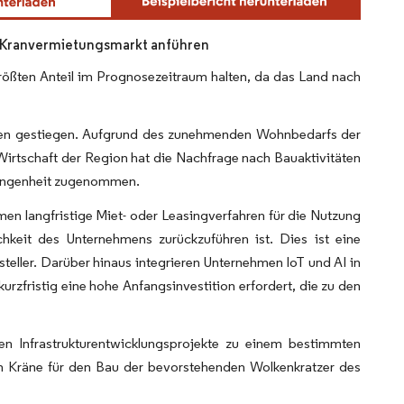
n Kranvermietungsmarkt anführen
größten Anteil im Prognosezeitraum halten, da das Land nach
ahren gestiegen. Aufgrund des zunehmenden Wohnbedarfs der
Wirtschaft der Region hat die Nachfrage nach Bauaktivitäten
rgangenheit zugenommen.
en langfristige Miet- oder Leasingverfahren für die Nutzung
keit des Unternehmens zurückzuführen ist. Dies ist eine
eller. Darüber hinaus integrieren Unternehmen IoT und AI in
rzfristig eine hohe Anfangsinvestition erfordert, die zu den
en Infrastrukturentwicklungsprojekte zu einem bestimmten
n Kräne für den Bau der bevorstehenden Wolkenkratzer des