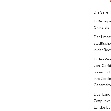
Die Verei
In Bezug a
China die 
Der Umsat
städtische
in der Re
In den Ver
von Gerät
wesentlich
ihre Zerkl
Gesamtkos
Das Land 
Zeitpunkt
Landes ber