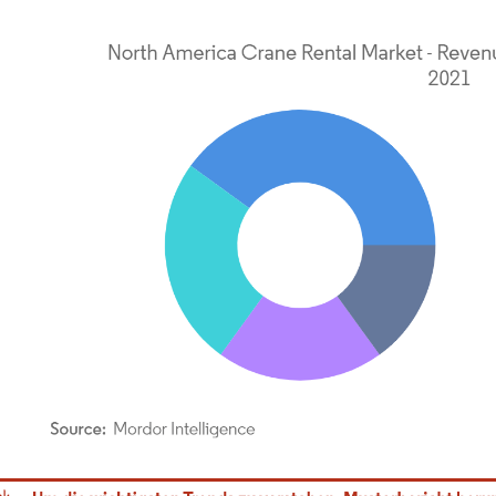
dor Intelligence. Wiederverwendung erfordert Namensnennung gemäß CC BY 4.0.